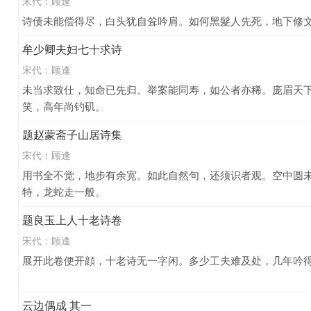
宋代：
顾逢
诗债未能偿得尽，白头犹自耸吟肩。如何黑髮人先死，地下修
牟少卿夫妇七十求诗
宋代：
顾逢
未当求致仕，知命已先归。举案能同寿，如公者亦稀。庞眉天
笑，高年尚钓矶。
题赵蒙斋子山居诗集
宋代：
顾逢
用书全不觉，地步有余宽。如此自然句，还须识者观。空中圆
特，龙蛇走一般。
题良玉上人十老诗卷
宋代：
顾逢
展开此卷便开顔，十老诗无一字闲。多少工夫难及处，几年吟
云边偶成 其一