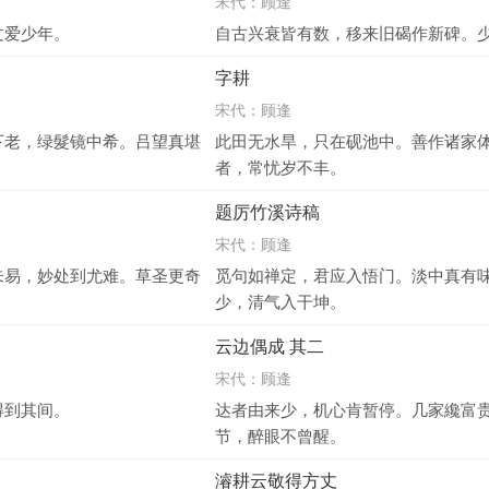
宋代：
顾逢
文爱少年。
自古兴衰皆有数，移来旧碣作新碑。
字耕
宋代：
顾逢
下老，绿髮镜中希。吕望真堪
此田无水旱，只在砚池中。善作诸家
者，常忧岁不丰。
题厉竹溪诗稿
宋代：
顾逢
未易，妙处到尤难。草圣更奇
觅句如禅定，君应入悟门。淡中真有
少，清气入干坤。
云边偶成 其二
宋代：
顾逢
得到其间。
达者由来少，机心肯暂停。几家纔富
节，醉眼不曾醒。
濬耕云敬得方丈