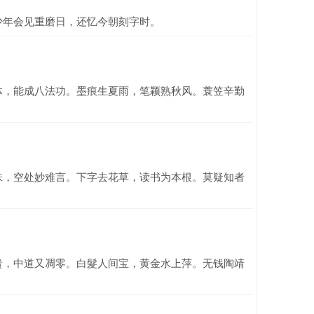
少年会见重磨日，还忆今朝刻字时。
体，能成八法功。墨痕生夏雨，笔颖熟秋风。蓑笠辛勤
味，空处妙难言。下字去花草，读书为本根。莫疑知者
贵，中道又凋零。白髮人间宝，黄金水上萍。无钱陶靖