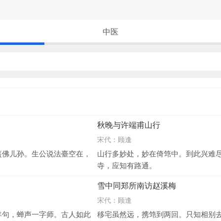
中医
秋晚与许端甫山行
宋代：
顾逢
盔佛儿孙。生公说法臺空在，
山行多妙处，妙在倚筇中。到此兴难
寺，应知有路通。
雪中同郑所南访赵溪梅
宋代：
顾逢
年句，蝉声一字师。古人如此
移宅虽然远，携筇到两回。只知相别