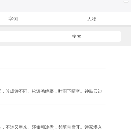
字词
人物
搜 索
尽，吟成诗不同。松涛鸣绝壑，叶雨下晴空。钟鼓云边
去，不道又重来。溪鲫和冰煮，邻醅带雪开。诗家堪入