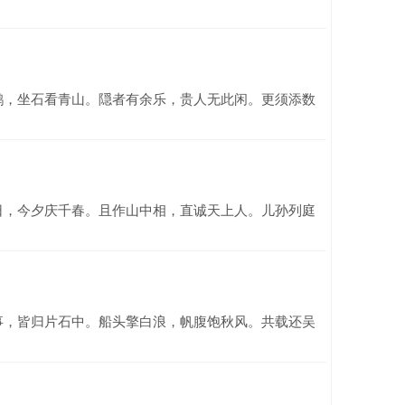
鹤，坐石看青山。隠者有余乐，贵人无此闲。更须添数
日，今夕庆千春。且作山中相，直诚天上人。儿孙列庭
事，皆归片石中。船头擎白浪，帆腹饱秋风。共载还吴