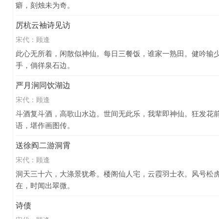
癖，刻烛未为奇。
厉杭云袖诗见访
宋代：
顾逢
此心无所着，闲散似神仙。每日三餐饭，谁家一熟田。健吟输
手，倘徉泉石边。
严月涧同饮湖边
宋代：
顾逢
斗酒复斗酒，高歌山水边。世间无此乐，我辈即神仙。狂发花
语，堪作画图传。
送徐阎二游洞霄
宋代：
顾逢
洞天三十六，大涤景犹希。楼阁仙人宅，云霞羽士衣。风号松
在，时闻出翠微。
诗债