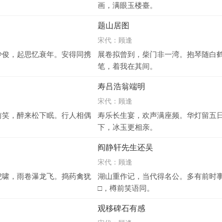
画，满眼玉楼臺。
题山居图
宋代：
顾逢
少俊，起思忆衰年。安得同携
展卷拟曾到，柴门非一湾。抱琴随白
笔，着我在其间。
寿吕浩翁端明
宋代：
顾逢
前笑，醉来松下眠。行人相偶
寿乐长生宴，欢声满座频。华灯留五
下，冰玉更相亲。
阎静轩先生还吴
宋代：
顾逢
虎啸，雨卷瀑龙飞。捣药禽犹
湖山重作记，当代得名公。多有前时
□，樽前笑语同。
观移碑石有感