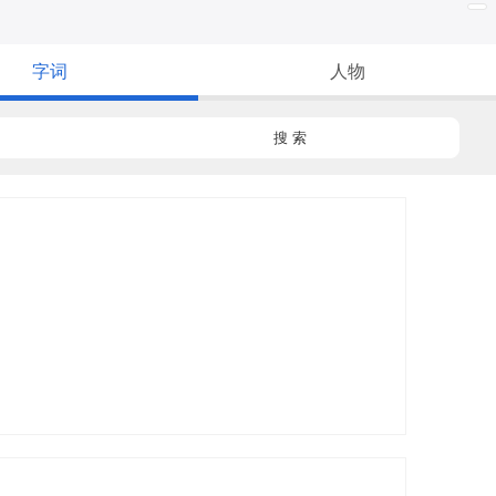
字词
人物
搜 索