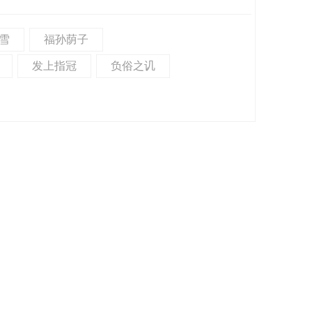
雪
福孙荫子
发上指冠
负俗之讥