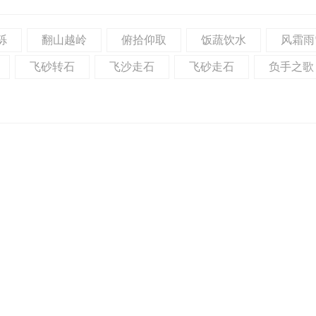
砾
翻山越岭
俯拾仰取
饭蔬饮水
风霜雨
飞砂转石
飞沙走石
飞砂走石
负手之歌