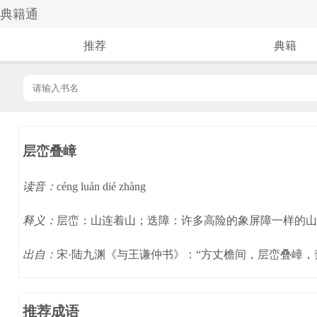
典籍通
推荐
典籍
层峦叠嶂
读音：
céng luán dié zhàng
释义：
层峦：山连着山；迭障：许多高险的象屏障一样的山
出自：
宋·陆九渊《与王谦仲书》：“方丈檐间，层峦叠嶂
推荐成语