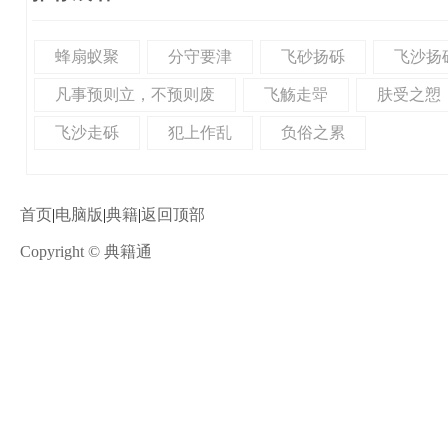
蜂扇蚁聚
分守要津
飞砂扬砾
飞沙扬
凡事预则立，不预则废
飞觞走斝
肤受之愬
飞沙走砾
犯上作乱
负俗之累
首页
|
电脑版
|
典籍
|
返回顶部
Copyright © 典籍通