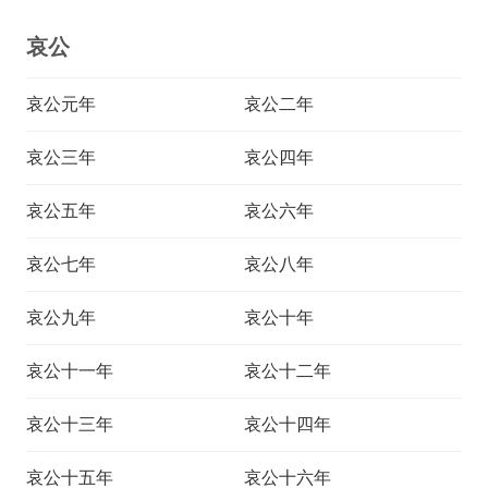
哀公
哀公元年
哀公二年
哀公三年
哀公四年
哀公五年
哀公六年
哀公七年
哀公八年
哀公九年
哀公十年
哀公十一年
哀公十二年
哀公十三年
哀公十四年
哀公十五年
哀公十六年