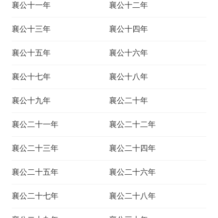
襄公十一年
襄公十二年
襄公十三年
襄公十四年
襄公十五年
襄公十六年
襄公十七年
襄公十八年
襄公十九年
襄公二十年
襄公二十一年
襄公二十二年
襄公二十三年
襄公二十四年
襄公二十五年
襄公二十六年
襄公二十七年
襄公二十八年