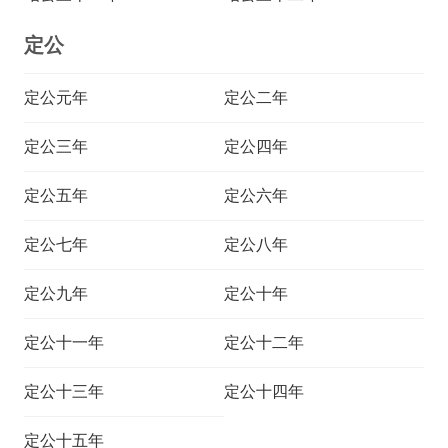
定公
定公元年
定公二年
定公三年
定公四年
定公五年
定公六年
定公七年
定公八年
定公九年
定公十年
定公十一年
定公十二年
定公十三年
定公十四年
定公十五年