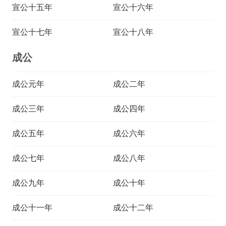
宣公十五年
宣公十六年
宣公十七年
宣公十八年
成公
成公元年
成公二年
成公三年
成公四年
成公五年
成公六年
成公七年
成公八年
成公九年
成公十年
成公十一年
成公十二年