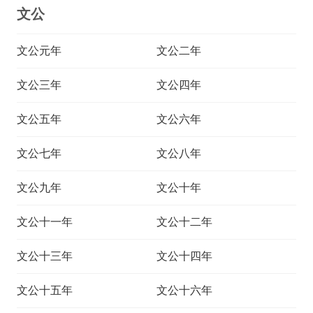
文公
文公元年
文公二年
文公三年
文公四年
文公五年
文公六年
文公七年
文公八年
文公九年
文公十年
文公十一年
文公十二年
文公十三年
文公十四年
文公十五年
文公十六年