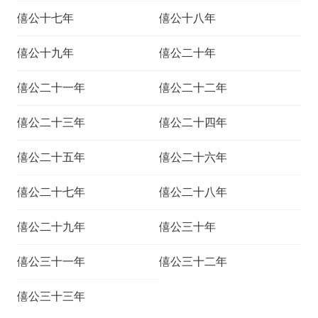
僖公十七年
僖公十八年
僖公十九年
僖公二十年
僖公二十一年
僖公二十二年
僖公二十三年
僖公二十四年
僖公二十五年
僖公二十六年
僖公二十七年
僖公二十八年
僖公二十九年
僖公三十年
僖公三十一年
僖公三十二年
僖公三十三年