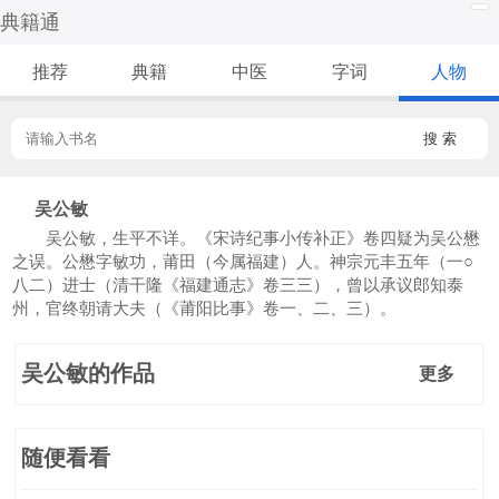
典籍通
推荐
典籍
中医
字词
人物
搜 索
吴公敏
吴公敏，生平不详。《宋诗纪事小传补正》卷四疑为吴公懋
之误。公懋字敏功，莆田（今属福建）人。神宗元丰五年（一○
八二）进士（清干隆《福建通志》卷三三），曾以承议郎知泰
州，官终朝请大夫（《莆阳比事》卷一、二、三）。
吴公敏的作品
更多
随便看看