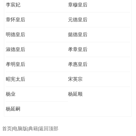
李宸妃
章穆皇后
章怀皇后
元德皇后
明德皇后
懿德皇后
淑德皇后
孝章皇后
孝明皇后
孝惠皇后
昭宪太后
宋英宗
杨业
杨延顺
杨延嗣
首页
|
电脑版
|
典籍
|
返回顶部