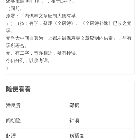
还乡报连[帅]（师），相宁□昇平。
（同前。
原署：「内供奉文章应制大德有孚。
」）（按：有孚，疑即《全唐诗》、《全唐诗补逸》已收之元
孚。
元孚大中间自署为「上都左街保寿寺文章应制内供奉」，与有
孚所署合。
元、有二字，音亦相近，疑有抄误。
今仍分列，以俟考详。
）。
随便看看
潘良贵
郑据
阎朝隐
钟谟
赵溍
房孺复