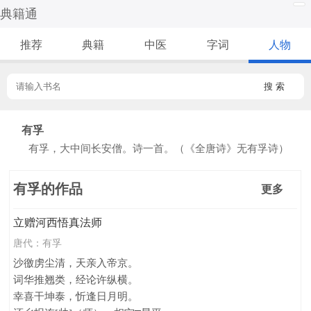
典籍通
推荐
典籍
中医
字词
人物
搜 索
有孚
有孚，大中间长安僧。诗一首。（《全唐诗》无有孚诗）
有孚的作品
更多
立赠河西悟真法师
唐代：
有孚
沙徼虏尘清，天亲入帝京。
词华推翘类，经论许纵横。
幸喜干坤泰，忻逢日月明。