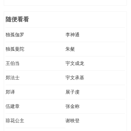
随便看看
独孤伽罗
李神通
独孤曼陀
朱粲
王伯当
宇文成龙
郑法士
宇文承基
郑译
展子虔
伍建章
张金称
琼花公主
谢映登