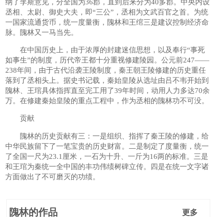
纳了李斯意见，分全国为36郡，直到后来分为40多郡。中央内设
丞相、太尉、御史大夫，即“三公”，丞相为文武百官之首。为统
一国家流通货币，统一度量衡，隗林和王绾三是建议控制经济命
脉。隗林又一马当先。
在中国历史上，由于浓厚的封建迷信思想，以及奉行“事死
如事生”的制度，历代帝王都十分重视修建陵园。公元前247——
238年间，由于古代沿袭王陵制度，秦王朝王陵修建的历史重任
落到了丞相头上。据史书记载，秦始皇陵从选址由吕不韦开始到
隗林、王琯具体指挥直至完工用了39年时间，动用人力多达70余
万。在修建秦始皇陵的重点工程中，作为丞相的隗林功不可没。
贡献
隗林的历史贡献有三：一是组织、指挥了秦王陵的修建，给
中华民族留下了一笔宝贵的历史财富。二是制定了度量衡，统一
了全国一尺为23.1厘米，一石为十升、一斤为16两的标准。三是
和王琯为秦统一全中国的丰功伟绩树碑立传。四是在统一文字诸
方面做出了不可磨灭的功绩。
隗林的作品
更多