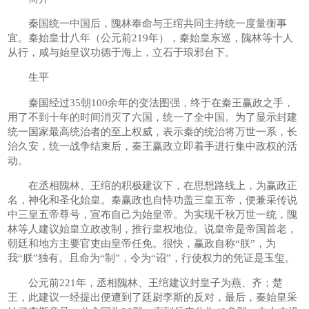
秦国统一中国后，隗林奉命与王绾共同主持统一度量衡事
宜。秦始皇廿八年（公元前219年），秦始皇东巡，隗林等十人
从行，咸与始皇议功德于海上，立石于琅邪台下。
生平
秦国经过35朝100余年的变法图强，终于在秦王赢政之手，
用了不到十年的时间消灭了六国，统一了全中国。为了显示封建
统一国家最高统治者的至上权威，表示秦的统治将万世一系，长
治久安，统一战争结束后，秦王赢政立即着手进行集中政权的活
动。
在丞相隗林、王绾的积极建议下，在思想路线上，为赢政正
名，神化和圣化始皇。秦赢政也自恃功盖三皇五帝，便兼采传说
中三皇五帝尊号，宣布自己为始皇帝。为实现千秋万世一统，隗
林等人建议始皇立政改制，推行皇权地位。说皇帝是帝国首老，
朝廷和地方主要官吏由皇帝任免。很快，赢政自称“朕”，为
我“朕”独有。且命为“制”，令为“诏”，行使权力的凭证是玉玺。
公元前221年，丞相隗林、王绾建议封皇子为燕、齐；楚
王，此建议一经提出便遭到了廷尉李斯的反对，最后，秦始皇采