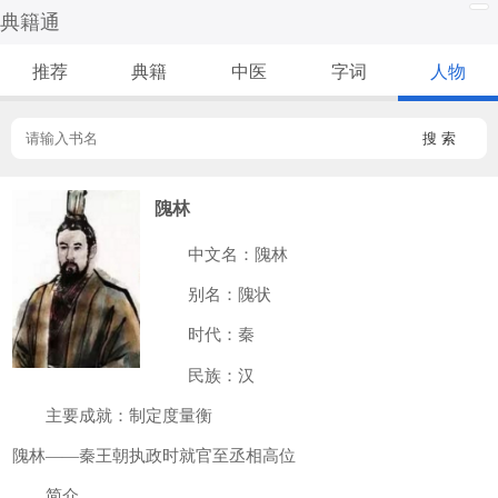
典籍通
推荐
典籍
中医
字词
人物
搜 索
隗林
中文名：隗林
别名：隗状
时代：秦
民族：汉
主要成就：制定度量衡
隗林——秦王朝执政时就官至丞相高位
简介