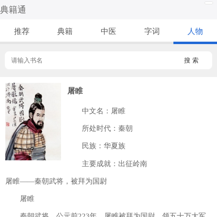
典籍通
推荐
典籍
中医
字词
人物
搜 索
屠睢
中文名：屠睢
所处时代：秦朝
民族：华夏族
主要成就：出征岭南
屠睢——秦朝武将，被拜为国尉
屠睢
秦朝武将。公元前223年，屠睢被拜为国尉，领五十万大军