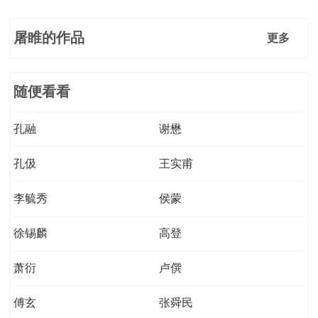
屠睢的作品
更多
随便看看
孔融
谢懋
孔伋
王实甫
李毓秀
侯蒙
徐锡麟
高登
萧衍
卢僎
傅玄
张舜民