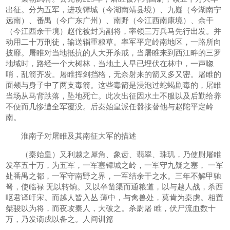
出征。分为五军，进攻镡城（今湖南靖县境）、九嶷（今湖南宁
远南）、番禺（今广东广州）、南野（今江西南康境）、余干
（今江西余干境）赵佗被封为副将，率领三万兵马先行出发。并
动用二十万刑徒，输送辎重粮草。率军平定岭南地区，一路所向
披靡。屠睢对当地抵抗的人大开杀戒，当屠睢来到西江畔的三罗
地域时，路经一个大树林，当地土人早已埋伏在林中，一声唿
哨，乱箭齐发。屠睢挥剑挡格，无奈射来的箭又多又密。屠睢的
面颊与身子中了两支毒箭。这些毒箭是浸泡过蛇蝎剧毒的，屠睢
当场从马背跌落，坠地死亡。此次出征因水土不服以及后勤给养
不便而几惨遭全军覆没。后秦始皇派任嚣接替他与赵陀平定岭
南。
淮南子对屠睢及其南征大军的描述
（秦始皇）又利越之犀角、象齿、翡翠、珠玑，乃使尉屠睢
发卒五十万，为五军，一军塞镡城之岭，一军守九疑之塞， 一军
处番禺之都，一军守南野之界，一军结余干之水。三年不解甲驰
弩，使临禄 无以转饷。又以卒凿渠而通粮道，以与越人战，杀西
呕君译吁宋。而越人皆入丛 薄中，与禽兽处，莫肯为秦虏。相置
桀骏以为将，而夜攻秦人，大破之。杀尉屠 睢，伏尸流血数十
万，乃发谪戍以备之。人间训篇