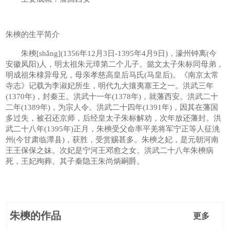
朱樉的生平简介
朱樉[shǎng](1356年12月3日-1395年4月9日)，濠州钟离(今
安徽凤阳)人，明太祖朱元璋第二个儿子。懿文太子朱标同母弟，
明成祖朱棣异母兄，母亲孝慈高皇后马氏(马皇后)。《南京太常
寺志》记载为李淑妃所生，明代九大攘夷塞王之一。洪武三年
(1370年)，封秦王。洪武十一年(1378年)，就藩西安。洪武二十
二年(1389年)，为宗人令。洪武二十四年(1391年)，因其在藩国
多过失，被召还京师，后经皇太子朱标解劝，次年放还藩封。洪
武二十八年(1395年)正月，朱樉受父命率平羌将军宁正等人征洮
州(今甘肃临潭县)，获胜，受赏赐甚多。朱樉之妃，是元朝河南
王王保保之妹。次妃是宁河王邓愈之女。洪武二十八年朱樉病
死，王妃殉葬。其子秦隐王朱尚炳嗣爵。
朱樉的作品
更多