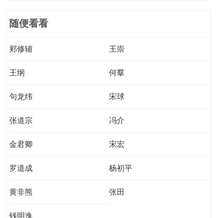
随便看看
郏修辅
王崇
王纲
何羣
句龙纬
宋球
张道宗
冯介
金君卿
宋宏
罗道成
杨初平
黄非熊
张田
钱明逸