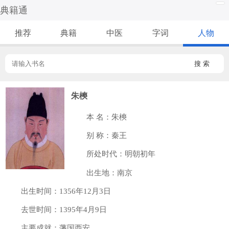
典籍通
推荐
典籍
中医
字词
人物
搜 索
朱樉
本 名：朱樉
别 称：秦王
所处时代：明朝初年
出生地：南京
出生时间：1356年12月3日
去世时间：1395年4月9日
主要成就：藩国西安