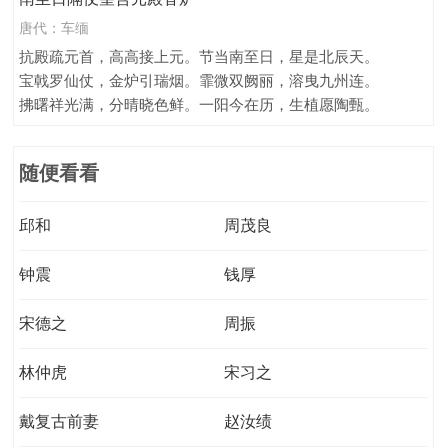
唐代：
车缅
抗殿疏元首，高高接上元。节当南至日，星是北辰天。
宝戟罗仙仗，金炉引瑞烟。霏微双阙丽，溶曳九州连。
拂曙祥光满，分晴晓色鲜。一阳今在历，生植愿陶甄。
随便看看
邱和
周茂良
钟震
钱厚
宋德之
周振
林仲虎
宋习之
戴复古前妻
赵汝绩