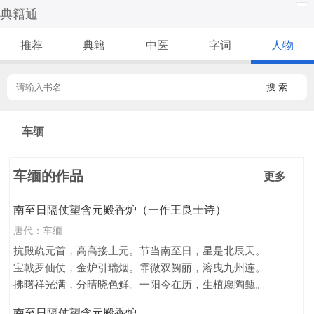
典籍通
推荐
典籍
中医
字词
人物
搜 索
车缅
车缅的作品
更多
南至日隔仗望含元殿香炉（一作王良士诗）
唐代：
车缅
抗殿疏元首，高高接上元。节当南至日，星是北辰天。
宝戟罗仙仗，金炉引瑞烟。霏微双阙丽，溶曳九州连。
拂曙祥光满，分晴晓色鲜。一阳今在历，生植愿陶甄。
南至日隔仗望含元殿香炉