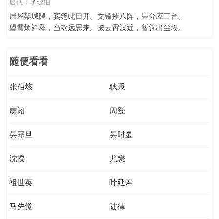
唐代：
李敬伯
层屋架城隈，宾筵此日开。文锋摧八阵，星分应三台。
望雪烦襟释，当欢远思来。披云霄汉近，暂觉出尘埃。
随便看看
张伯垓
耿秉
虞诏
周登
吴宗旦
吴时显
沈揆
尤懋
祖世英
叶延寿
马先觉
陆律