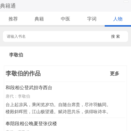
典籍通
推荐
典籍
中医
字词
人物
搜 索
李敬伯
李敬伯的作品
更多
和段相公登武担寺西台
唐代：
李敬伯
台上起凉风，乘闲览岁功。自随台席贵，尽许羽觞同。
楼殿斜晖照，江山极望通。赋诗思共乐，俱得咏诗丰。
奉陪段相公晚夏登张仪楼