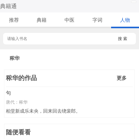
典籍通
推荐
典籍
中医
字词
人物
搜 索
秾华
秾华的作品
更多
句
唐代：
秾华
柏堂新成乐未央，回来回去绕裴郎。
随便看看