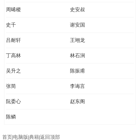
周晞稷
史安叔
史千
谢安国
吕耐轩
王翊龙
丁高林
林石涧
吴升之
陈振甫
张简
李诲言
阮委心
赵东阁
陈鳞
首页
|
电脑版
|
典籍
|
返回顶部