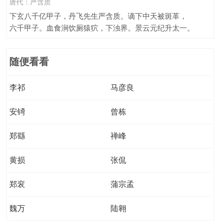
唐代：
严含质
下玄八千亿甲子，丹飞先生严含质。谪下中天被斑革，
六千甲子。血食涧饮厕猿狖，下浊界。景云元纪升太一。
随便看看
李祁
马彦良
安锜
曾栋
郑繇
禅峰
黄损
张侃
郑衮
蒲宗孟
魏万
陆翱