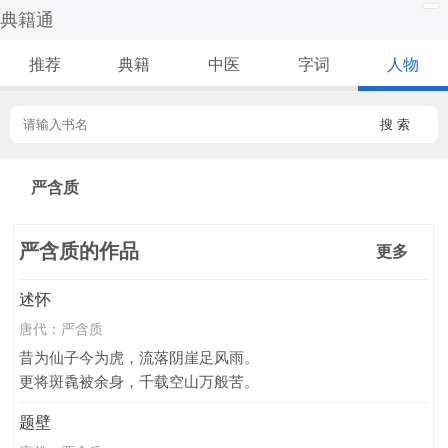
典籍通
推荐
典籍
中医
字词
人物
搜 索
严含质
严含质的作品
更多
述怀
唐代：
严含质
昔为仙子今为虎，流落阴崖足风雨。
更将斑毳被余身，千载空山万般苦。
题壁