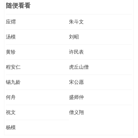
随便看看
应煟
朱斗文
汤模
刘昭
黄轸
许民表
程安仁
虎丘山僧
锡九龄
宋公愿
何舟
盛师仲
祝文
僧义翔
杨模