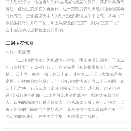
商人思想行径、命运遭际的作品和描写婚恋的作品。其多出自前代
著述，但经过凌濛初的再创作，也一定程度表现出晚明社会现实与
时代气息，浸含着凌氏本人的思想观念和愤世不平之气。常与《二
刻拍案惊奇》并称二拍，加上冯梦龙的“三言”，则为“三言二拍”，
在中国文学史上有较重要的影响。
二刻拍案惊奇
明代：
凌濛初
《二刻拍案惊奇》为拟话本小说集。明末凌濛初编著。于1632
年（崇桢五年）成书刊行，与作者前著《初刻拍案惊奇》合称“二
拍”。四十卷，每卷一篇，共四十篇，其中卷二十三《大姊魂游完
宿愿，小姨病起续前缘》，与《初刻拍案惊奇》卷二十三相同，卷
四十已亡佚，补录杂剧《宋公明闹元宵杂剧》以充数。作者自称
系“偶戏取古今所闻一二奇局可纪者演而成说”，题材大多取自前
人。该书的思想内容是比较复杂，但从总体上看，在一定程度上反
映了新兴的市民阶层的思想观念，其所提倡的传统道德中也有不可
否定的健康成分。在中国文学史上有较重要的影响。