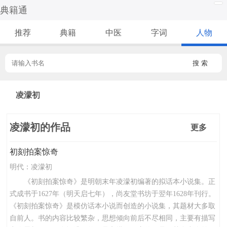
典籍通
推荐
典籍
中医
字词
人物
搜 索
凌濛初
凌濛初的作品
更多
初刻拍案惊奇
明代：
凌濛初
《初刻拍案惊奇》是明朝末年凌濛初编著的拟话本小说集。正
式成书于1627年（明天启七年），尚友堂书坊于翌年1628年刊行。
《初刻拍案惊奇》是模仿话本小说而创造的小说集，其题材大多取
自前人。书的内容比较繁杂，思想倾向前后不尽相同，主要有描写