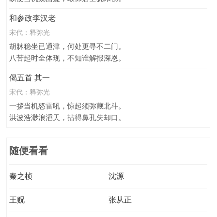
和参政李汉老
宋代：
释弥光
胡牀稳坐已通津，何处更寻不二门。
八苦起时全体现，不知谁解报深恩。
偈五首 其一
宋代：
释弥光
一拶当机怒雷吼，惊起须弥藏北斗。
洪波浩渺浪滔天，拈得鼻孔失却口。
随便看看
秦之桢
沈源
王贶
张从正