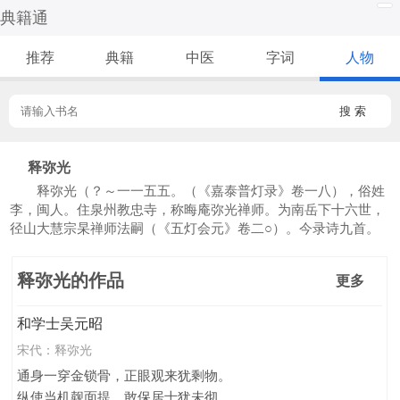
典籍通
推荐
典籍
中医
字词
人物
搜 索
释弥光
释弥光（？～一一五五。（《嘉泰普灯录》卷一八），俗姓
李，闽人。住泉州教忠寺，称晦庵弥光禅师。为南岳下十六世，
径山大慧宗杲禅师法嗣（《五灯会元》卷二○）。今录诗九首。
释弥光的作品
更多
和学士吴元昭
宋代：
释弥光
通身一穿金锁骨，正眼观来犹剩物。
纵使当机觌面提，敢保居士犹未彻。