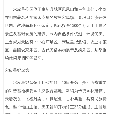
宋应星公园位于奉新县城区凤凰山和乌龟山处，坐落
在明末著名科学家宋应星的故里宋埠镇、县冯田经济开发
区内。占地面积1000余亩，现已投资1500余万元用于景区
景点及基础设施的建设。园内自然条件优越，环境优美。
主要规划景区有：中心广场区、宋应星纪念馆、农业示范
区、苗圃农家乐区、古代民俗实物展示及娱乐区、别墅垂
钓休闲度假区等景区。
宋应星纪念馆
宋应星纪念馆于1987年11月10日开馆。是江西省重要
的科普基地和爱国主义教育基地。新馆为传统园林建筑，
朱墙灰瓦，飞檐雕染，斗拱层叠，古朴典雅，具有民族特
色。整个馆由主馆、天工馆和开物馆三部分组成。主馆展