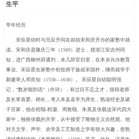
生平
早年经历
宋应星幼时与兄应升同在叔祖宋和庆开办的家塾中就
读。宋和庆是隆庆三年（1569）进士，授浙江安吉州同
知，进广西柳州府通判，未几辞官归里，在本乡兴办教育
事业。宋应星在家塾中初投师于族叔宋国祚，继而就学于
新建举人邓良知（1558—1638）。 宋应星自幼聪明强
记，“数岁能韵语”（作诗），有过目不忘之才，很得老师
及长辈喜爱。稍长，考入本县县学为庠生，熟读经史及诸
子百家，他在程颐-程灏、周敦颐、朱熹及张载这宋代四大
家中，独推张载的关学，从中接受了唯物主义自然观。他
对天文学、声学、农学及工艺制造之学有很大兴趣，曾熟