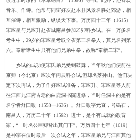
读过李时珍的《本草纲目》（1596）等书。此外，还喜欢
音乐、作诗。他常与同窗好友赴本县风景名胜处郊游，相
互催诗，相互激励，纵谈天下事。万历四十三年（1615）
宋应星与兄应升赴省城南昌参加乙卯科乡试。在一万多名
考生中，29岁的宋应星考取全省第三名举人，其兄名列第
六。奉新诸生中只有他们兄弟中举，故称“奉新二宋”。
乡试的成功使宋氏弟兄受到鼓舞，当年秋他们便前往
京师（今北京）应次年丙辰科会试,但却名落孙山。他们决
定下次再试，为了作好应试准备，宋应升、宋应星等人前
往江西九江府古老的白鹿洞书院进修，当时任洞主的是有
名学者舒曰敬（1558—1636）。舒日敬字元直，号碣石，
南昌人，万历二十年（1592）进士，是个有成就的教育
家，“一时名公巨卿皆出其门下”。万历四十七年（1619）
是神宗在位时最后一次会试之年，宋应星弟兄与江西其他