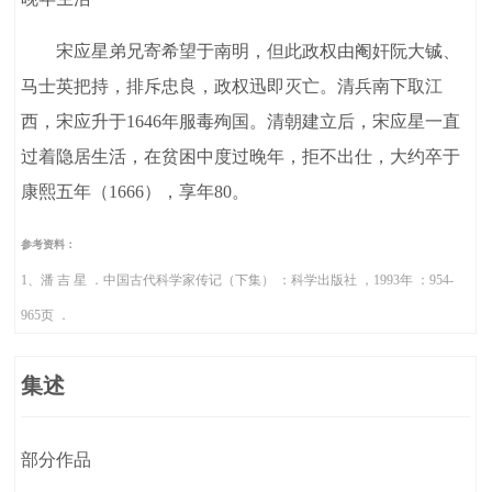
宋应星弟兄寄希望于南明，但此政权由阉奸阮大铖、
马士英把持，排斥忠良，政权迅即灭亡。清兵南下取江
西，宋应升于1646年服毒殉国。清朝建立后，宋应星一直
过着隐居生活，在贫困中度过晚年，拒不出仕，大约卒于
康熙五年（1666），享年80。
参考资料：
1、潘 吉 星 ．中国古代科学家传记（下集） ：科学出版社 ，1993年 ：954-
965页 ．
集述
部分作品