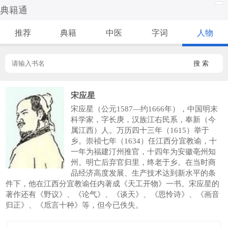
典籍通
推荐
典籍
中医
字词
人物
搜 索
宋应星
宋应星（公元1587—约1666年），中国明末
科学家，字长庚，汉族江右民系，奉新（今
属江西）人。万历四十三年（1615）举于
乡。崇祯七年（1634）任江西分宜教谕，十
一年为福建汀州推官，十四年为安徽亳州知
州。明亡后弃官归里，终老于乡。在当时商
品经济高度发展、生产技术达到新水平的条
件下，他在江西分宜教谕任内著成《天工开物》一书。宋应星的
著作还有《野议》、《论气》、《谈天》、《思怜诗》、《画音
归正》、《卮言十种》等，但今已佚失。