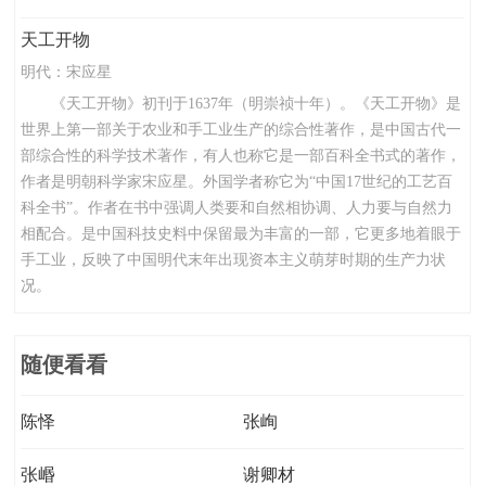
天工开物
明代：
宋应星
《天工开物》初刊于1637年（明崇祯十年）。《天工开物》是
世界上第一部关于农业和手工业生产的综合性著作，是中国古代一
部综合性的科学技术著作，有人也称它是一部百科全书式的著作，
作者是明朝科学家宋应星。外国学者称它为“中国17世纪的工艺百
科全书”。作者在书中强调人类要和自然相协调、人力要与自然力
相配合。是中国科技史料中保留最为丰富的一部，它更多地着眼于
手工业，反映了中国明代末年出现资本主义萌芽时期的生产力状
况。
随便看看
陈怿
张峋
张㟭
谢卿材