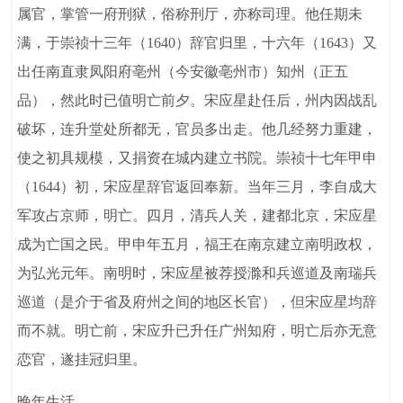
属官，掌管一府刑狱，俗称刑厅，亦称司理。他任期未
满，于崇祯十三年（1640）辞官归里，十六年（1643）又
出任南直隶凤阳府亳州（今安徽亳州市）知州（正五
品），然此时已值明亡前夕。宋应星赴任后，州内因战乱
破坏，连升堂处所都无，官员多出走。他几经努力重建，
使之初具规模，又捐资在城内建立书院。崇祯十七年甲申
（1644）初，宋应星辞官返回奉新。当年三月，李自成大
军攻占京师，明亡。四月，清兵人关，建都北京，宋应星
成为亡国之民。甲申年五月，福王在南京建立南明政权，
为弘光元年。南明时，宋应星被荐授滁和兵巡道及南瑞兵
巡道（是介于省及府州之间的地区长官），但宋应星均辞
而不就。明亡前，宋应升已升任广州知府，明亡后亦无意
恋官，遂挂冠归里。
晚年生活