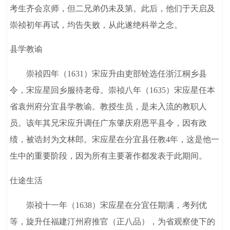
考生齐会京师，但二兄弟仍未及第。此后，他们于天启及
崇祯初年再试，均告失败，从此遂绝科举之念。
县学教谕
崇祯四年（1631）宋应升由吏部铨选任浙江桐乡县
令，宋应星回乡服待老母。崇祯八年（1635）宋应星任本
省袁州府分宜县学教谕。教授生员，是未入流的教职人
员。该年其兄宋应升调任广东肇庆府恩平县令，因有政
绩，被诰封为文林郎。宋应星在分宜县任教4年，这是他一
生中的重要阶段，因为所有主要著作都发表于此期间。
仕途生活
崇祯十一年（1638）宋应星在分宜任期满，考列优
等，旋升任福建汀州府推官（正八品），为省观察使下的