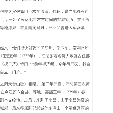
包恢之父包扬门下求学深造。包扬，是当地颇有声
师门，开始了长达七年左右时间的客游经历。在江西
等地漂游。在湖南洞庭时，严羽又曾进入军营幕
民起义，他们很快就攻下了汀州、邵武军、南剑州所
绍定五年（1232年），江湖派著名诗人戴复古任邵
《祝二严》诗曰：“前年得严粲，今年得严羽。我自
自立一门户。”
之归天台山歌》相赠。 第二年开春，严羽第三次离
在今江苏六合县）等地。嘉熙三年（1239年）春
副本交给他。之后，来到了南昌，由于南昌为官的
在城郊，后来移居到邵武城外东潭山一个清幽秀丽的