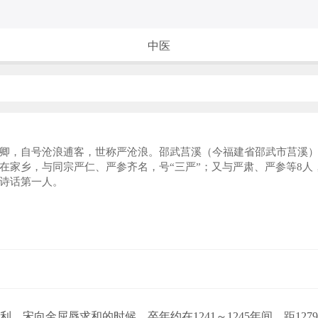
中医
卿，自号沧浪逋客，世称严沧浪。邵武莒溪（今福建省邵武市莒溪
在家乡，与同宗严仁、严参齐名，号“三严”；又与严肃、严参等8人
诗话第一人。
，宋向金屈辱求和的时候。卒年约在1241～1245年间，距12