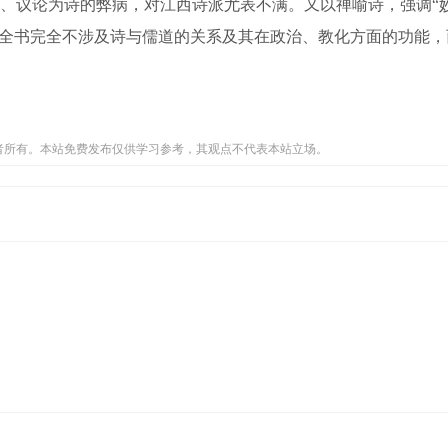
、议论为诗的弊病，对江西诗派尤表不满。又以禅喻诗，强调“
》全书完全不涉及诗与儒道的关系及其在政治、教化方面的功能
者所有。本站免费发布仅供学习参考，其观点不代表本站立场。