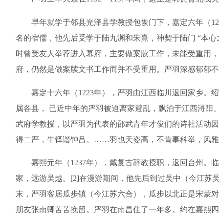
早年就学于邻县光泽县学教授包恢门下，嘉定六年（121
名的宿儒，他先后受学于陆九渊和朱熹，神契于陆门 “本
时曾受友人举荐进入幕府，主要做案牍工作，未能受重用，
府，仍然是做案牍文书工作而并不受重用。严羽深感郁郁不
嘉定十六年（1223年），严羽由江西临川返回家乡。绍
属各县， 已近中年的严羽被迫离家避乱，飘泊于江西浔阳、
武府学教授，以严羽为代表的邵武青年才俊们的诗社活动因
得二严，牛铎谐钟吕。……羽也天姿高，不肯事科举，风雅
嘉熙元年（1237年），戴复古辞教授职，返回台州。临
家，远游吴越。[2]在漫游期间，他先后到过吴中（今江苏
末，严羽客居瓜步镇（今江苏六合），瓜步以北正是宋蒙对
朋友张南卿苦苦挽留。严羽在南昌住了一年多。约在嘉熙四