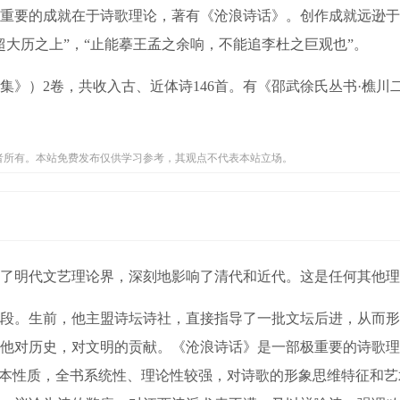
重要的成就在于诗歌理论，著有《沧浪诗话》。创作成就远逊于
大历之上”，“止能摹王孟之余响，不能追李杜之巨观也”。
）2卷，共收入古、近体诗146首。有《邵武徐氏丛书·樵川
者所有。本站免费发布仅供学习参考，其观点不代表本站立场。
明代文艺理论界，深刻地影响了清代和近代。这是任何其他理
。生前，他主盟诗坛诗社，直接指导了一批文坛后进，从而形
他对历史，对文明的贡献。《沧浪诗话》是一部极重要的诗歌理
基本性质，全书系统性、理论性较强，对诗歌的形象思维特征和