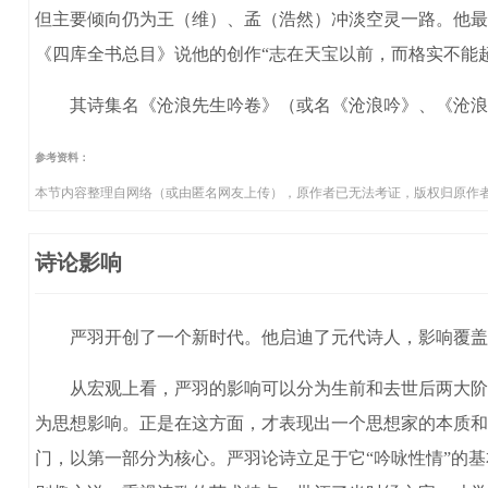
但主要倾向仍为王（维）、孟（浩然）冲淡空灵一路。他最
《四库全书总目》说他的创作“志在天宝以前，而格实不能超
其诗集名《沧浪先生吟卷》（或名《沧浪吟》、《沧浪集》
参考资料：
本节内容整理自网络（或由匿名网友上传），原作者已无法考证，版权归原作
诗论影响
严羽开创了一个新时代。他启迪了元代诗人，影响覆盖了
从宏观上看，严羽的影响可以分为生前和去世后两大阶段
为思想影响。正是在这方面，才表现出一个思想家的本质和
门，以第一部分为核心。严羽论诗立足于它“吟咏性情”的