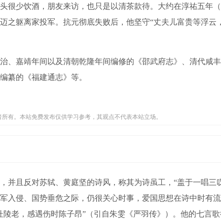
头很少饮酒，朋友来访，也只是以清茶款待。大约在淳祐五年（1
迈之躯离家投军。抗元彻底失败后，他坚守“丈夫儿富贵等浮云
、嘉靖年间以及清朝乾隆年间编修的《邵武府志》、清代咸丰
编纂的《福建通志》等。
者所有。本站免费发布仅供学习参考，其观点不代表本站立场。
并且反对苏轼、黄庭坚的诗风，称其为诗虽工，“盖于一唱三叹
军入侵、国势垂危之际，仍很关心时事，爱国思想在诗中时有流
杜陵老，感遇伤时陈子昂”（引自朱雯《严羽传》）。他的七言