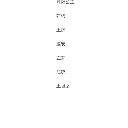
寻阳公主
苟晞
王济
道安
左芬
江统
王坦之