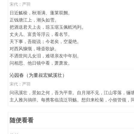
宋代：
严羽
日近觚棱，秋渐满、蓬莱双阙。
正钱塘江上，潮头如雪。
把酒送君天上去，琼玉琚玉佩軝鸿列。
丈夫儿、富贵等浮云，看名节。
天下事，吾能说；今老矣，空凝绝。
对西风慷慨，唾壶歌缺。
不洒世间儿女泪，难堪亲友中年别。
问相思、他日镜中看，萧萧发。
沁园春（为董叔宏赋溪壮）
宋代：
严羽
问讯溪壮，景如之何，吾为平章。自月湖不见，江山零落，骊
主人雅兴徜徉。每携客临流泛羽觞。想归来松菊，小烦管领，
随便看看