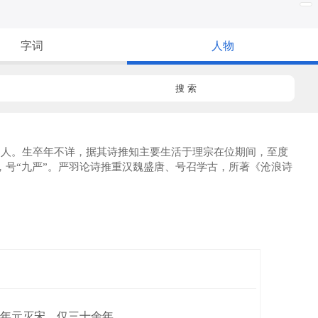
字词
人物
搜 索
）人。生卒年不详，据其诗推知主要生活于理宗在位期间，至度
，号“九严”。严羽论诗推重汉魏盛唐、号召学古，所著《沧浪诗
79年元灭宋，仅三十余年。