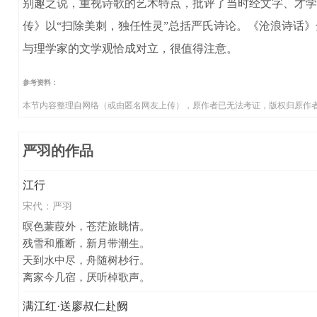
别趣之说，重视诗歌的艺术特点，批评了当时经文字、才学
传》以“扫除美刺，独任性灵”总括严氏诗论。《沧浪诗话
与理学家的文学观恰成对立，很值得注意。
参考资料：
本节内容整理自网络（或由匿名网友上传），原作者已无法考证，版权归原作
严羽的作品
江行
宋代：
严羽
暝色蒹葭外，苍茫旅眺情。
残雪和雁断，新月带潮生。
天到水中尽，舟随树杪行。
离家今几宿，厌听棹歌声。
满江红·送廖叔仁赴阙