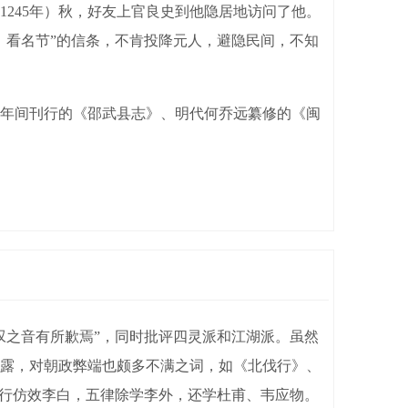
245年）秋，好友上官良史到他隐居地访问了他。
，看名节”的信条，不肯投降元人，避隐民间，不知
年间刊行的《邵武县志》、明代何乔远纂修的《闽
之音有所歉焉”，同时批评四灵派和江湖派。虽然
露，对朝政弊端也颇多不满之词，如《北伐行》、
歌行仿效李白，五律除学李外，还学杜甫、韦应物。