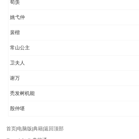
荀羡
姚弋仲
裴楷
常山公主
卫夫人
谢万
秃发树机能
殷仲堪
首页
|
电脑版
|
典籍
|
返回顶部