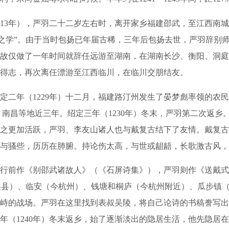
3年），严羽二十二岁左右时，离开家乡福建邵武，至江西南城
心之学”。由于当时包扬已年届古稀，三年后包扬去世，严羽辞别
故仅做了一年时间就辞任远游至湖南，在湖南长沙、衡阳、洞庭
得志，再次离任漂游至江西临川，在临川交朋结友。
定二年（1229年）十二月，福建路汀州发生了晏梦彪率领的农
南昌等地近三年。绍定三年（1230年）冬末，严羽第二次返乡。
之更加活跃，严羽、李友山诸人也与戴复古结下了友情。戴复古
与骚些，历历在肺腑。持论伤太高，与世或龃龉，长歌激古风，
行前作《别邵武诸故人》（《石屏诗集》），严羽则作《送戴式
吴县）、临安（今杭州）、钱塘和桐庐（今杭州附近）、瓜步镇（
峙的战场。严羽在这里找到表叔吴陵，将自己论诗的书稿誊写出
年（1240年）冬末返乡，始了逐渐淡出的隐居生活，他先隐居