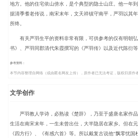
地方。他的住宅依山傍水，是个典型的隐士山庄。他一年到
据清季耆老传说，南宋末年，文天祥镇守南平，严羽以其年
所终。
有关严羽生平的资料非常有限，可供参考的仅有明朝弘治
书》、严羽同郡清代朱霞撰写的《严羽传》以及近代陈衍等
参考资料：
本节内容整理自网络（或由匿名网友上传），原作者已无法考证，版权归原作
文学创作
严羽教人学诗，必熟读《楚辞》，乃至于盛唐名家作品，
生活在南宋末年，一生未曾出仕，大半隐居在家乡。但在元
《四方行》、《有感六首》等。所以戴复古说他“飘零忧国