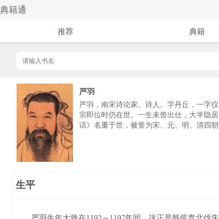
典籍通
推荐
典籍
严羽
严羽，南宋诗论家、诗人。字丹丘，一字仪
宗即位时仍在世。一生未曾出仕，大半隐居
话》名重于世，被誉为宋、元、明、清四朝
生平
严羽生年大致在1192～1197年间，这正是韩侂胄北伐失利