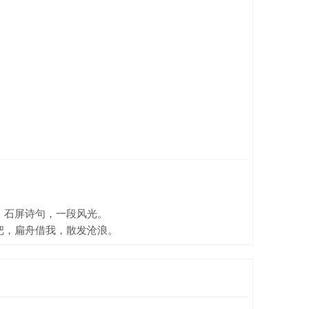
，石屏诗句，一段风光。
把，扁舟借我，散发沧浪。