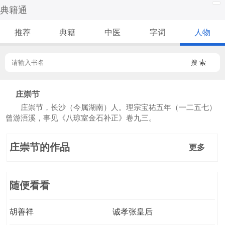
典籍通
推荐
典籍
中医
字词
人物
搜 索
庄崇节
庄崇节，长沙（今属湖南）人。理宗宝祐五年（一二五七）
曾游浯溪，事见《八琼室金石补正》卷九三。
庄崇节的作品
更多
随便看看
胡善祥
诚孝张皇后