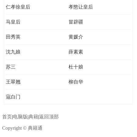
仁孝徐皇后
孝愍让皇后
马皇后
冒辟疆
田秀英
黄媛介
沈九娘
薛素素
苏三
杜十娘
王翠翘
柳自华
寇白门
首页
|
电脑版
|
典籍
|
返回顶部
Copyright © 典籍通