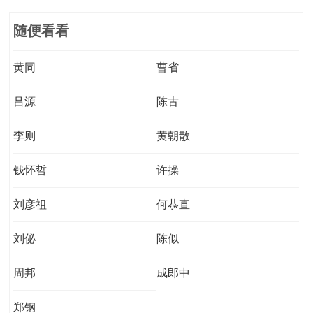
随便看看
黄同
曹省
吕源
陈古
李则
黄朝散
钱怀哲
许操
刘彦祖
何恭直
刘佖
陈似
周邦
成郎中
郑钢