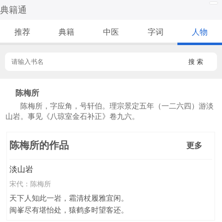
典籍通
推荐
典籍
中医
字词
人物
搜 索
陈梅所
陈梅所，字应角，号轩伯。理宗景定五年（一二六四）游淡
山岩。事见《八琼室金石补正》卷九六。
陈梅所的作品
更多
淡山岩
宋代：
陈梅所
天下人知此一岩，霜清杖履雅宜闲。
闽峯尽有堪怡处，猿鹤多时望客还。