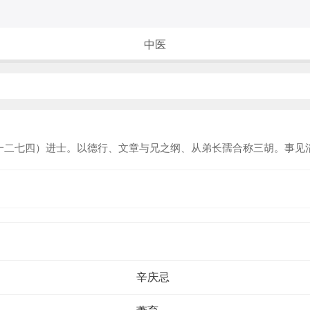
中医
二七四）进士。以德行、文章与兄之纲、从弟长孺合称三胡。事见
辛庆忌