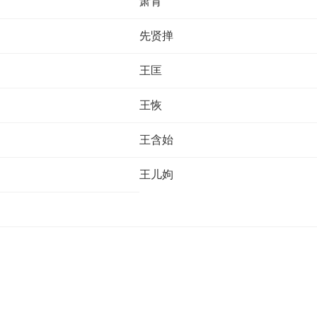
萧育
先贤掸
王匡
王恢
王含始
王儿姁