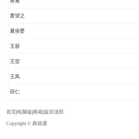
谢暹
萧望之
夏侯婴
王获
王贺
王凤
田仁
首页
|
电脑版
|
典籍
|
返回顶部
Copyright © 典籍通