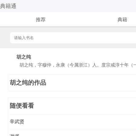
典籍通
推荐
典籍
胡之纯
胡之纯，字穆仲，永康（今属浙江）人。度宗咸淳十年（一
胡之纯的作品
随便看看
辛武贤