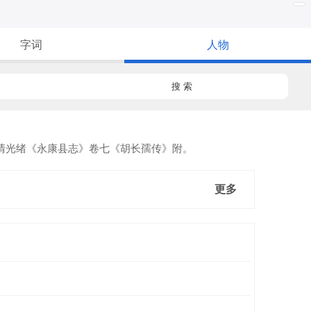
字词
人物
搜 索
清光绪《永康县志》卷七《胡长孺传》附。
更多