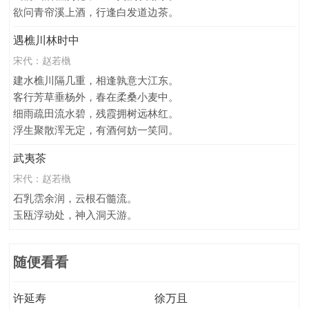
欲问青帘溪上酒，行逢白发道边茶。
遇樵川林时中
宋代：
赵若槸
建水樵川隔几重，相逢孰意大江东。
客行芳草垂杨外，春在柔桑小麦中。
细雨疏田流水碧，残霞拥树远林红。
浮生聚散浑无定，有酒何妨一笑同。
武夷茶
宋代：
赵若槸
石乳霑余润，云根石髓流。
玉瓯浮动处，神入洞天游。
随便看看
许延寿
徐万且