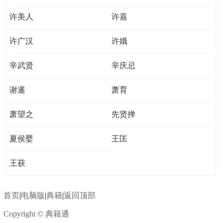
许美人
许嘉
许广汉
许娥
辛武贤
辛庆忌
谢暹
萧育
萧望之
先贤掸
夏侯婴
王匡
王获
首页
|
电脑版
|
典籍
|
返回顶部
Copyright © 典籍通