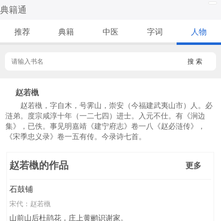
典籍通
推荐
典籍
中医
字词
人物
搜 索
赵若槸
赵若槸，字自木，号霁山，崇安（今福建武夷山市）人。必
涟弟。度宗咸淳十年（一二七四）进士。入元不仕。有《涧边
集》，已佚。事见明嘉靖《建宁府志》卷一八《赵必涟传》，
《宋季忠义录》卷一五有传。今录诗七首。
赵若槸的作品
更多
石鼓铺
宋代：
赵若槸
山前山后杜鹃花，庄上黄鹂识谢家。