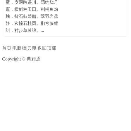
壁，庋迥跨遥川。隠约烧丹
竈，横斜种玉田。刿桐鱼烛
烛，挝石鼓鼘鼘。翠羽岩蕉
静，玄幢石桂圆。扪穹藤黝
纠，衬步草茵绵。...
首页
|
电脑版
|
典籍
|
返回顶部
Copyright © 典籍通