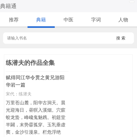
典籍通
推荐
典籍
中医
字词
人物
搜 索
练潜夫的作品全集
赋得同江华令贯之黄兄游阳
华岩一篇
宋代：
练潜夫
万里苍山麓，阳华古洞天。晨
光迎海日，昼暝入溪烟。穴窾
蛟龙蛰，峰巉鬼魅鎸。初筵堂
半闢，末势霤孤穿。玉乳垂虚
窦，金沙引漫泉。栏危浮绝