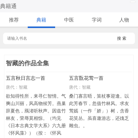
典籍通
推荐
典籍
中医
字词
人物
搜 索
智藏的作品全集
五言秋日言志一首
五言翫花莺一首
唐代：
智藏
唐代：
智藏
欲知得性所，来寻仁智情。气
桑门寡言晤，策杖事迎逢。以
爽山川丽，风高物候芳。燕巢
此芳春节，忽值竹林风。求友
辞夏色，鴈渚听秋声。因兹竹
莺嫣（一作「娇」）树，含香
林友，荣辱莫相惊。（均见
花笑丛。虽喜遨游志，还媿乏
《日本古典文学大系》六九册
雕虫。。
《怀风藻》）（按：《怀风