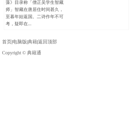
藻》目录称「僧正吴学生智藏
师」智藏在唐居住时间甚久，
至暮年始返国。二诗作年不可
考，疑即在...
首页
|
电脑版
|
典籍
|
返回顶部
Copyright © 典籍通