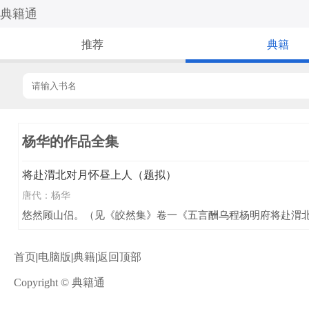
典籍通
推荐
典籍
杨华的作品全集
将赴渭北对月怀昼上人（题拟）
唐代：
杨华
悠然顾山侣。（见《皎然集》卷一《五言酬乌程杨明府将赴渭
首页
|
电脑版
|
典籍
|
返回顶部
Copyright © 典籍通