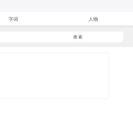
字词
人物
搜 索