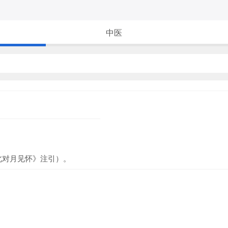
中医
北对月见怀》注引）。