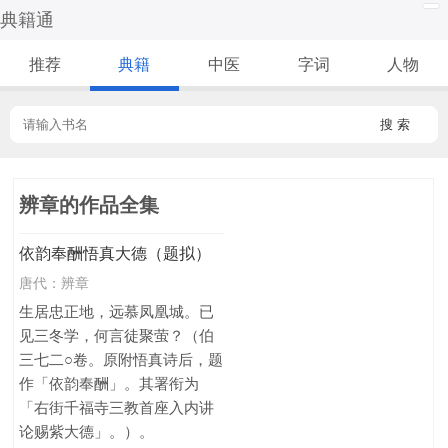
典籍通
推荐
典籍
中医
字词
人物
搜 索
辨章的作品全集
依韵奉酬悟真大德（题拟）
唐代：
辨章
生居忠正地，远慕凤凰城。已
见三冬学，何言徒聚萤？（伯
三七二○卷。原附悟真诗后，题
作「依韵奉酬」。其署衔为
「右街千福寺三教首座入内讲
论赐紫大德」。）。