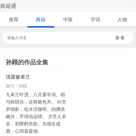
典籍通
推荐
典籍
中医
字词
人物
搜 索
孙顾的作品全集
清露被皋兰
唐代：
孙顾
九皋兰叶茂，八月露华清。稍
与秋阴合，还将晓色并。 向空
罗细影，临水泫微明。的皪添
幽兴，芊绵动远情。 夕芳人未
采，初降鹤先惊。为感生成
惠，心同葵藿倾。