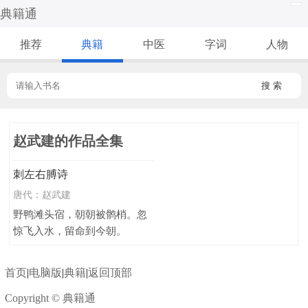
典籍通
推荐
典籍
中医
字词
人物
搜 索
赵武建的作品全集
刺左右膊诗
唐代：
赵武建
野鸭滩头宿，朝朝被鹘梢。忽
惊飞入水，留命到今朝。
首页
|
电脑版
|
典籍
|
返回顶部
Copyright © 典籍通