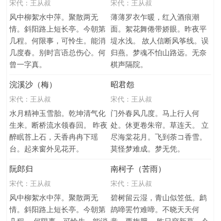
宋代：
王从叔
宋代：
王从叔
风中柳絮水中萍。聚散两无
薄薄罗衣乍暖，红入酒痕潮
情。斜阳路上短长亭。今朝第
面。絮花舞倦带娇眼。昨夜平
几程。何限事，可怜生。能消
堤水浅。 故人信断风筝线。误
几度春。别时言语总伤心。何
归燕。梦魂不怕山路远。无奈
曾一字真。
棋声隔院。
浣溪沙（梅）
昭君怨
宋代：
王从叔
宋代：
王从叔
水月精神玉雪胎。乾坤清气化
门外春风几度。马上行人何
生来。断桥流水领春回。 昨夜
处。休更卷朱帘。草连天。 立
醉眠苔上石，天香冉冉下瑶
尽海棠花月。飞到荼コ香雪。
台。起来窗外见花开。
莫怪梦难成。梦无凭。
阮郎归
南柯子（苦雨）
宋代：
王从叔
宋代：
王从叔
风中柳絮水中萍。聚散两无
碧树留云湿，青山似笠低。鹧
情。斜阳路上短长亭。今朝第
鸪啼罢竹难啼。不晓天天何