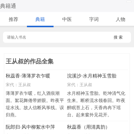
典籍通
推荐
典籍
中医
字词
人物
搜 索
王从叔的作品全集
秋蕊香·薄薄罗衣乍暖
浣溪沙·水月精神玉雪胎
宋代：
王从叔
宋代：
王从叔
薄薄罗衣乍暖，红入酒痕潮
水月精神玉雪胎。乾坤清气化
面。絮花舞倦带娇眼。昨夜平
生来。断桥流水领春回。昨夜
堤水浅。故人信断风筝线。误
醉眠苔上石，天香冉冉下瑶
归燕。
台。起来窗外见花开。
阮郎归·风中柳絮水中萍
秋蕊香（用清真韵）