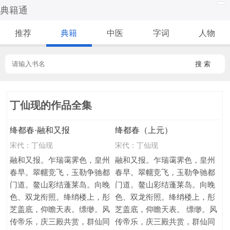
典籍通
推荐
典籍
中医
字词
人物
搜 索
丁仙现的作品全集
绛都春·融和又报
绛都春（上元）
宋代：
丁仙现
宋代：
丁仙现
融和又报。乍瑞霭霁色，皇州
融和又报。乍瑞霭霁色，皇州
春早。翠幰竞飞，玉勒争驰都
春早。翠幰竞飞，玉勒争驰都
门道。鳌山彩结蓬莱岛。向晚
门道。鳌山彩结蓬莱岛。向晚
色、双龙衔照。绛绡楼上，彤
色、双龙衔照。绛绡楼上，彤
芝盖底，仰瞻天表。缥缈。风
芝盖底，仰瞻天表。 缥缈。风
传帝乐，庆三殿共赏，群仙同
传帝乐，庆三殿共赏，群仙同