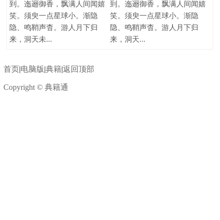
到。迤逦御香，飘满人间闻嬉
到。迤逦御香，飘满人间闻嬉
笑。须臾一点星球小。渐隐
笑。须臾一点星球小。渐隐
隐、鸣鞘声杳。游人月下归
隐、鸣鞘声杳。游人月下归
来，洞天未...
来，洞天...
首页
|
电脑版
|
典籍
|
返回顶部
Copyright © 典籍通