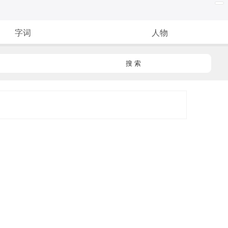
字词
人物
搜 索