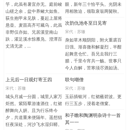
竽，此虽有暑宜亦无。庭前峻
眼，新年三十恰平头。光阴未
山槎之余，盆中养鳅大如鱼。
用相敦迫，领取衰翁两鬓秋。
荻生抱甲未见肤，蔓起上屋将
次韵仇池冬至日见寄
悬壶。麦苗高齐可藏乌，此虽
宋代：
苏辙
非野仅亦如。兄居溪堂南山
趺，濯足溪水惊雁凫。澄潭百
身如草木顺阴阳，附火重裘百
丈清无淤，...
日强。渐喜微和解凝烈，半酣
起舞意仓忙。吾兄去我行三
腊，千里今宵共一觞。世事只
今人自解，苦寒须尽酒如汤。
上元后一日观灯寄王四
联句嘲僧
宋代：
苏辙
宋代：
苏辙
城头月减一分圆，城里人家万
玉筯插银河，红裙蘸碧波。更
炬然。紫陌羣游逢酒住，红裙
行三五步，浸着老僧窠。
醉舞向人妍。且为行乐终今
和子瞻和陶渊明杂诗十一首
夕，共道重来便隔年。遥想猖
其一一
狂夜深处，河沙飞水湿归鞯。