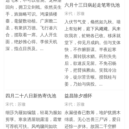
远飞来，不可以智测。龙神湛
六月十三日病起走笔寄仇池
回向，拥卫立剑戟。依然吴生
宋代：
苏辙
手，旌旆略可识。鸿濛插楼
臺，毫髮数动植。广床瞻二
入伏节气变，翛然如九秋。墙
圣，有衆拱万德。飞行凑六
上有短树，庭下风飕飕。风来
合，揽取着一席。人人开生
吹我衣，虻蚋各已收。移床就
面，绝妙推心得。李侯天机
堂下，仰见月成鈎。但与支体
深，指点目所及。...
快，不作腑脏谋。半夜起寒
热，展转脱水鰌。药剂失先
后，欲速反见留。不免召杨
子，把臂揣厥由。笑我冷治
冷，徒尔苦舌喉。授我桂与
姜，乃始与病投。...
四月二十八日新热寄仇池
益昌除夕感怀
宋代：
苏辙
宋代：
苏辙
细莎为屦如编鬚，轻葛为服如
永漏侵春已数筹，地炉犹拥木
剪莩。寒泉洒屋朝露濡，霜簟
绵裘。无心岂畏三尸诉，爱日
可荐机可扶。风鸣牖间如吹
还惊一岁休。故国二千空醉