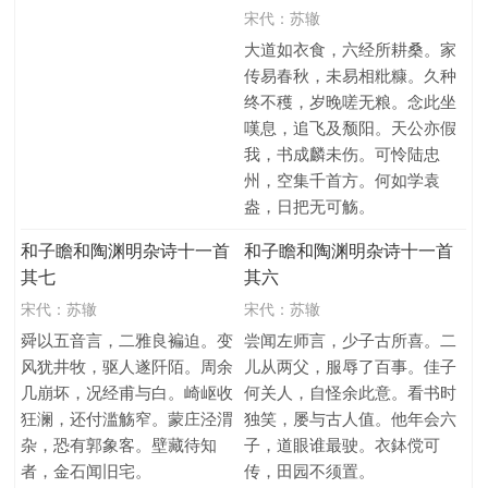
宋代：
苏辙
大道如衣食，六经所耕桑。家
传易春秋，未易相粃糠。久种
终不穫，岁晚嗟无粮。念此坐
嘆息，追飞及颓阳。天公亦假
我，书成麟未伤。可怜陆忠
州，空集千首方。何如学袁
盎，日把无可觞。
和子瞻和陶渊明杂诗十一首
和子瞻和陶渊明杂诗十一首
其七
其六
宋代：
苏辙
宋代：
苏辙
舜以五音言，二雅良褊迫。变
尝闻左师言，少子古所喜。二
风犹井牧，驱人遂阡陌。周余
儿从两父，服辱了百事。佳子
几崩坏，况经甫与白。崎岖收
何关人，自怪余此意。看书时
狂澜，还付滥觞窄。蒙庄泾渭
独笑，屡与古人值。他年会六
杂，恐有郭象客。壁藏待知
子，道眼谁最驶。衣鉢傥可
者，金石闻旧宅。
传，田园不须置。