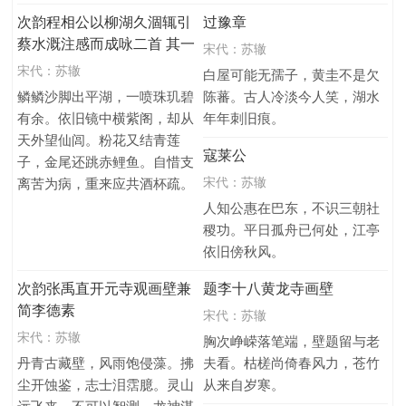
次韵程相公以柳湖久涸辄引
过豫章
蔡水溉注感而成咏二首 其一
宋代：
苏辙
宋代：
苏辙
白屋可能无孺子，黄圭不是欠
鳞鳞沙脚出平湖，一喷珠玑碧
陈蕃。古人冷淡今人笑，湖水
有余。依旧镜中横紫阁，却从
年年刺旧痕。
天外望仙闾。粉花又结青莲
寇莱公
子，金尾还跳赤鲤鱼。自惜支
宋代：
苏辙
离苦为病，重来应共酒杯疏。
人知公惠在巴东，不识三朝社
稷功。平日孤舟已何处，江亭
依旧傍秋风。
次韵张禹直开元寺观画壁兼
题李十八黄龙寺画壁
简李德素
宋代：
苏辙
宋代：
苏辙
胸次峥嵘落笔端，壁题留与老
丹青古藏壁，风雨饱侵藻。拂
夫看。枯槎尚倚春风力，苍竹
尘开蚀鉴，志士泪霑臆。灵山
从来自岁寒。