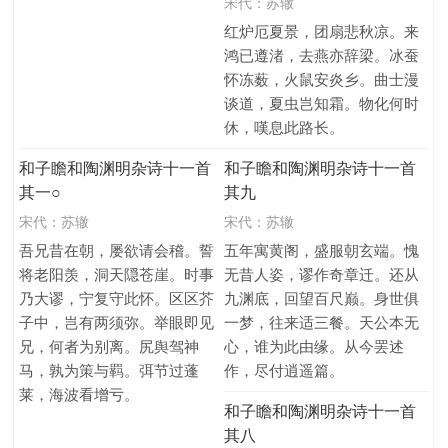
宋代：
苏辙
红炉厄夏景，团扇悲秋凉。来
鸿已遵渚，去燕亦辞梁。冰蚕
怀冻薮，火鼠安炎乡。曲士漫
谈道，夏虫岂知霜。物化何时
休，嘆息此路长。
和子瞻和陶渊明杂诗十一首
和子瞻和陶渊明杂诗十一首
其一○
其九
宋代：
苏辙
宋代：
苏辙
吾兄昔在朝，屡欲请会稽。誓
五年寓黄阁，盛服朝玄端。愧
将老阳羡，洞天隠苍崖。时事
无昔人姿，谬作奇章迁。还从
乃大谬，宁复守此怀。区区芥
九渊底，回望百尺巅。身世俱
子中，岂有两须弥。举眼即见
一梦，往来适三餐。天公本无
兄，何者为别离。尻舆驾神
心，谁为此由缘。从今罢述
马，孰为策与羁。弭节过蓬
作，尽付逍遥篇。
莱，海波看增亏。
和子瞻和陶渊明杂诗十一首
其八