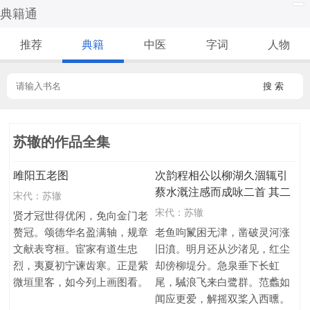
典籍通
推荐
典籍
中医
字词
人物
搜 索
苏辙的作品全集
雎阳五老图
次韵程相公以柳湖久涸辄引
蔡水溉注感而成咏二首 其二
宋代：
苏辙
宋代：
苏辙
贤才冠世得优闲，免向金门老
赘冠。颂德华名盈满轴，规章
老鱼呴鬣困无津，凿破灵河涨
文献表穹桓。宦家有道生忠
旧濆。明月还从沙渚见，红尘
烈，夷夏初宁谏齿寒。正是紫
却傍柳堤分。急泉垂下长虹
微垣里客，如今列上画图看。
尾，駴浪飞来白鹭群。范蠡如
闻应更爱，解摇双桨入西曛。