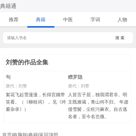
典籍通
推荐
典籍
中医
字词
人物
搜 索
刘赞的作品全集
句
赠罗隐
唐代：
刘赞
唐代：
刘赞
絮花飞起雪漫漫，长得宫娥带
人皆言子屈，独我谓君非。明
笑看。（《柳枝词》， 见《吟
主既难谒，青山何不归。 年虚
窗杂录》）
侵雪鬓，尘枉污麻衣。自古逃
名者，至今名岂微。
首页
|
电脑版
|
典籍
|
返回顶部