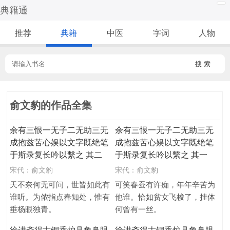
典籍通
推荐
典籍
中医
字词
人物
搜 索
俞文豹的作品全集
余有三恨一无子二无助三无
余有三恨一无子二无助三无
成抱兹苦心娱以文字既绝笔
成抱兹苦心娱以文字既绝笔
于斯录复长吟以繫之 其二
于斯录复长吟以繫之 其一
宋代：
俞文豹
宋代：
俞文豹
天不奈何无可问，世皆如此有
可笑春蚕有许痴，年年辛苦为
谁听。为侬指点春知处，惟有
他谁。恰如贫女飞梭了，挂体
垂杨眼独青。
何曾有一丝。