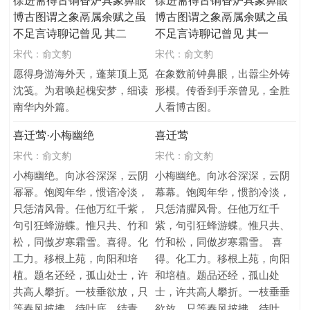
徐进斋得古铜香炉具象鼻眼
徐进斋得古铜香炉具象鼻眼
博古图谓之象鬲属余赋之虽
博古图谓之象鬲属余赋之虽
不足言诗聊记曾见 其二
不足言诗聊记曾见 其一
宋代：
俞文豹
宋代：
俞文豹
愿得身游海外天，蓬莱顶上觅
在象数前钟鼻眼，出嚣尘外铸
沈笺。为君唤起槐安梦，细读
形模。传香到手亲曾见，全胜
南华内外篇。
人看博古图。
喜迁莺·小梅幽绝
喜迁莺
宋代：
俞文豹
宋代：
俞文豹
小梅幽绝。向冰谷深深，云阴
小梅幽绝。向冰谷深深，云阴
幂幂。饱阅年华，惯谙冷淡，
幕幕。饱阅年华，惯韵冷淡，
只恁清风骨。任他万红千紫，
只恁清臞风骨。任他万红千
句引狂蜂游蝶。惟只共、竹和
紫，句引狂蜂游蝶。惟只共、
松，同傲岁寒霜雪。喜得。化
竹和松，同傲岁寒霜雪。 喜
工力。移根上苑，向阳和培
得。化工力。移根上苑，向阳
植。题名还经，孤山处士，许
和培植。题品还经，孤山处
共高人攀折。一枝垂欲放，只
士，许共高人攀折。一枝垂垂
等春风披拂。待叶底、结青
欲放，只等春风披拂。待叶