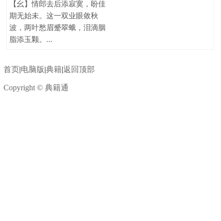
【幺】情郎去后添寂寞，盼佳
期无始未。这一双业眼敛秋
波，两叶愁眉蹙翠蛾，泪滴胭
脂添玉颗。...
首页
|
电脑版
|
典籍
|
返回顶部
Copyright © 典籍通