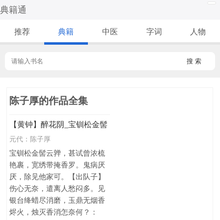
典籍通
推荐
典籍
中医
字词
人物
搜 索
陈子厚的作品全集
【黄钟】醉花阴_宝钏松金髻
元代：
陈子厚
宝钏松金髻云亸，甚试曾浓梳
艳裹，宽绣带掩香罗。鬼病厌
厌，除见他家可。【出队子】
伤心无奈，遣离人愁闷多。见
银台绛蜡尽消磨，玉鼎无烟香
烬火，烛灭香消怎奈何？：