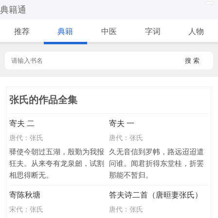
典籍通
推荐
典籍
中医
字词
人物
搜 索
张氏的作品全集
寄夫 二
寄夫 一
唐代：
张氏
唐代：
张氏
驿使今朝过五湖，殷勤为我报
久无音信到罗帏，路远迢迢遣
狂夫。从来夸有龙泉劒，试割
问谁。闻君折得东堂桂，折罢
相思得断无。
那能不暂归。
寄陈秋塘
答夫诗二首（唐晅妻张氏）
宋代：
张氏
唐代：
张氏