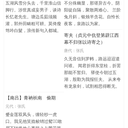
五湖风雪分头去，千里淮山信
不分殊幽显，那堪异古今。阴
脚行。涉世真成妄男子，谈诗
阳徒自隔，聚散两难心。 兰阶
长忆老先生。塘边瓜茹须频
兔月斜，银烛半含花。自怜长
灌，郭外田畴粗可耕。莫倚瘦
夜客，泉路以为家。
筇吟白髮，浪传新句入都城。
寄夫（贞元中伉登第辟江西
幕不归张以诗寄之）
唐代：
张氏
久无音信到罗帏，路远迢迢遣
问谁。 闻君折得东堂桂，折罢
那能不暂归。 驿使今朝过五
湖，殷勤为我报狂夫。 从来夸
有龙泉剑，试割相思得断无。
【南吕】青衲袄南 偷期
元代：
张氏
蹙金莲双凤头，缠轻纱一虎
口。我见他笑捻鲛绡过鸳，敢