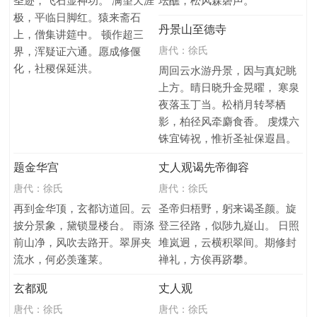
圣迹，飞石显神功。 满望天涯
坛醮，松风森磬声。
极，平临日脚红。猿来斋石
丹景山至德寺
上，僧集讲筵中。 顿作超三
唐代：
徐氏
界，浑疑证六通。愿成修偃
化，社稷保延洪。
周回云水游丹景，因与真妃眺
上方。晴日晓升金晃曜， 寒泉
夜落玉丁当。松梢月转琴栖
影，柏径风牵麝食香。 虔煠六
铢宜铸祝，惟祈圣祉保遐昌。
题金华宫
丈人观谒先帝御容
唐代：
徐氏
唐代：
徐氏
再到金华顶，玄都访道回。云
圣帝归梧野，躬来谒圣颜。旋
披分景象，黛锁显楼台。 雨涤
登三径路，似陟九嶷山。 日照
前山净，风吹去路开。翠屏夹
堆岚迥，云横积翠间。期修封
流水，何必羡蓬莱。
禅礼，方俟再跻攀。
玄都观
丈人观
唐代：
徐氏
唐代：
徐氏