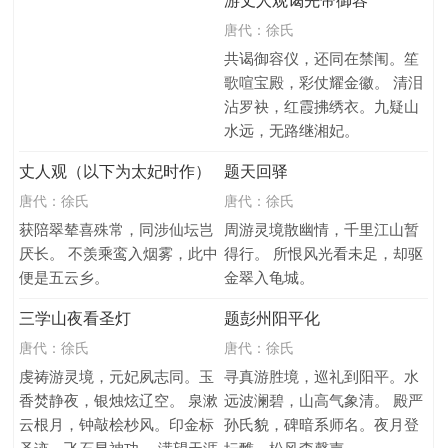
游丈人观谒先帝御容
唐代：
徐氏
共谒御容仪，还同在禁闱。笙
歌喧宝殿，彩仗耀金徽。 清泪
沾罗袂，红霞拂绣衣。九疑山
水远，无路继湘妃。
丈人观（以下为太妃时作）
题天回驿
唐代：
徐氏
唐代：
徐氏
获陪翠辇喜殊常，同涉仙坛岂
周游灵境散幽情，千里江山暂
厌长。 不羡乘鸾入烟雾，此中
得行。 所恨风光看未足，却驱
便是五云乡。
金翠入龟城。
三学山夜看圣灯
题彭州阳平化
唐代：
徐氏
唐代：
徐氏
虔祷游灵境，元妃夙志同。玉
寻真游胜境，巡礼到阳平。水
香焚静夜，银烛炫辽空。 泉漱
远波澜碧，山高气象清。 殿严
云根月，钟敲桧杪风。印金标
孙氏貌，碑暗系师名。夜月登