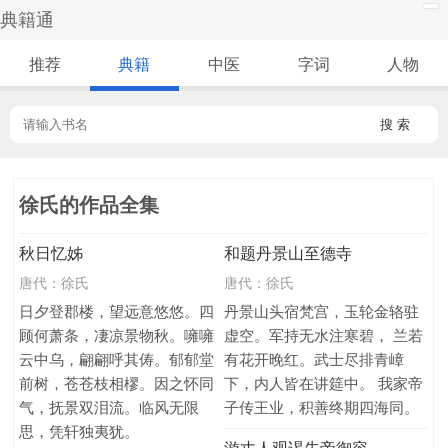
典籍通
推荐
典籍
中医
字词
人物
搜 索
徐氏的作品全集
秋日忆姊
和题丹景山至德寺
唐代：
徐氏
唐代：
徐氏
日夕登郡楼，望远意悠悠。四
丹景山头宿梵宫，玉轮金辂驻
顾何萧条，凄凉景物秋。噰噰
虚空。军持无水注寒碧， 兰若
云中乌，翩翩呼其俦。郁郁堂
有花开晚红。武士尽排青嶂
前树，苍苍枝相樛。因之怀同
下，内人皆在讲筵中。 我家帝
气，抚景双泪流。临风无限
子传王业，积善终期四海同。
思，凭轩独夷犹。