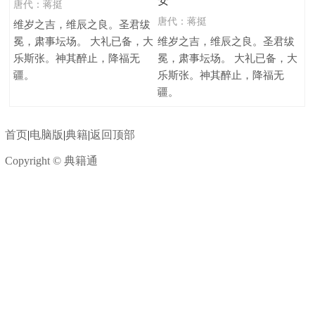
安
唐代：
蒋挺
唐代：
蒋挺
维岁之吉，维辰之良。圣君绂
冕，肃事坛场。 大礼已备，大
维岁之吉，维辰之良。圣君绂
乐斯张。神其醉止，降福无
冕，肃事坛场。 大礼已备，大
疆。
乐斯张。神其醉止，降福无
疆。
首页
|
电脑版
|
典籍
|
返回顶部
Copyright © 典籍通