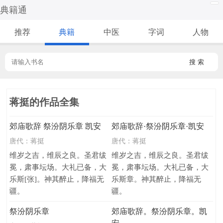
典籍通
推荐
典籍
中医
字词
人物
搜 索
蒋挺的作品全集
郊庙歌辞 祭汾阴乐章 凯安
郊庙歌辞·祭汾阴乐章·凯安
唐代：
蒋挺
唐代：
蒋挺
维岁之吉，维辰之良。圣君绂
维岁之吉，维辰之良。圣君绂
冕，肃事坛场。大礼已备，大
冕，肃事坛场。大礼已备，大
乐斯[张]。神其醉止，降福无
乐斯章。神其醉止，降福无
疆。
疆。
祭汾阴乐章
郊庙歌辞。祭汾阴乐章。凯