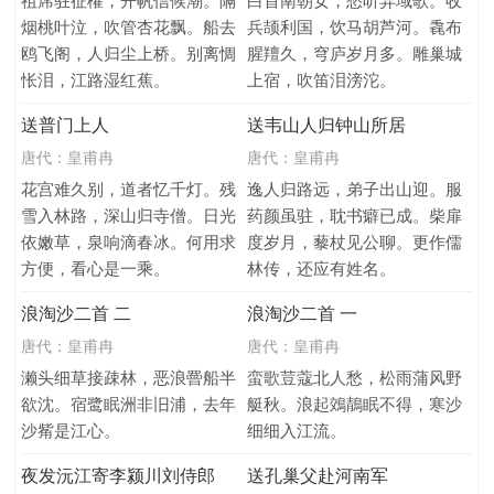
祖席驻征櫂，开帆信候潮。隔
白首南朝女，愁听异域歌。收
烟桃叶泣，吹管杏花飘。船去
兵颉利国，饮马胡芦河。毳布
鸥飞阁，人归尘上桥。别离惆
腥羶久，穹庐岁月多。雕巢城
怅泪，江路湿红蕉。
上宿，吹笛泪滂沱。
送普门上人
送韦山人归钟山所居
唐代：
皇甫冉
唐代：
皇甫冉
花宫难久别，道者忆千灯。残
逸人归路远，弟子出山迎。服
雪入林路，深山归寺僧。日光
药颜虽驻，耽书癖已成。柴扉
依嫩草，泉响滴春冰。何用求
度岁月，藜杖见公聊。更作儒
方便，看心是一乘。
林传，还应有姓名。
浪淘沙二首 二
浪淘沙二首 一
唐代：
皇甫冉
唐代：
皇甫冉
濑头细草接疎林，恶浪罾船半
蛮歌荳蔻北人愁，松雨蒲风野
欲沈。宿鹭眠洲非旧浦，去年
艇秋。浪起鵁鶄眠不得，寒沙
沙觜是江心。
细细入江流。
夜发沅江寄李颍川刘侍郎
送孔巢父赴河南军