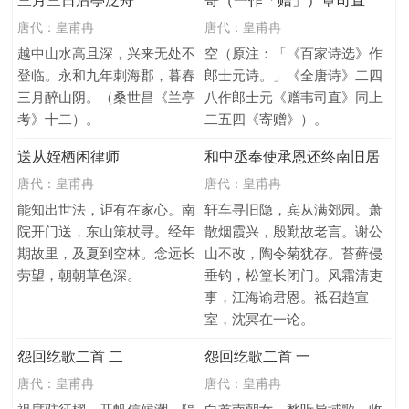
三月三日后亭泛舟
寄（一作「赠」）章司直
唐代：
皇甫冉
唐代：
皇甫冉
越中山水高且深，兴来无处不
空（原注：「《百家诗选》作
登临。永和九年刺海郡，暮春
郎士元诗。」《全唐诗》二四
三月醉山阴。（桑世昌《兰亭
八作郎士元《赠韦司直》同上
考》十二）。
二五四《寄赠》）。
送从姪栖闲律师
和中丞奉使承恩还终南旧居
唐代：
皇甫冉
唐代：
皇甫冉
能知出世法，讵有在家心。南
轩车寻旧隐，宾从满郊园。萧
院开门送，东山策杖寻。经年
散烟霞兴，殷勤故老言。谢公
期故里，及夏到空林。念远长
山不改，陶令菊犹存。苔藓侵
劳望，朝朝草色深。
垂钓，松篁长闭门。风霜清吏
事，江海谕君恩。祗召趋宣
室，沈冥在一论。
怨回纥歌二首 二
怨回纥歌二首 一
唐代：
皇甫冉
唐代：
皇甫冉