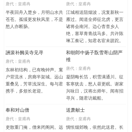
唐代：
皇甫冉
唐代：
皇甫冉
半夜回舟入楚乡，月明山水共
江城相送阻烟波，况复新秋一
苍苍。孤猨更发秋风里，不是
雁过。闻道全师征北虏，更言
愁人亦断肠。
诸将会南河。边心杳杳乡人
绝，塞草青青战马多。共许陈
琳工奏记，知君名宦未蹉跎。
詶裴补阙吴寺见寻
和朝郎中扬子翫雪寄山阴严
维
唐代：
皇甫冉
唐代：
皇甫冉
东林初结构，已有晚钟声。窻
户背流水，房廊半架城。远山
凝阴晦长箔，积雪满通川。征
重叠见，芳草浅深生。每与君
客寒犹去，愁人昼更眠。谢家
携手，多烦长老迎。
兴咏日，汉将出师年。闻有招
寻兴，随君访戴船。
奉和对山僧
送萧献士
唐代：
皇甫冉
唐代：
皇甫冉
吏散重门掩，僧来闭阁闲。远
惆怅烟郊晚，依然此送君。长