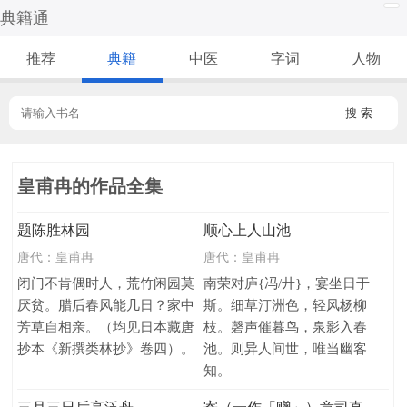
典籍通
推荐
典籍
中医
字词
人物
搜 索
皇甫冉的作品全集
题陈胜林园
顺心上人山池
唐代：
皇甫冉
唐代：
皇甫冉
闭门不肯偶时人，荒竹闲园莫
南荣对庐{冯/廾}，宴坐日于
厌贫。腊后春风能几日？家中
斯。细草汀洲色，轻风杨柳
芳草自相亲。（均见日本藏唐
枝。磬声催暮鸟，泉影入春
抄本《新撰类林抄》卷四）。
池。则异人间世，唯当幽客
知。