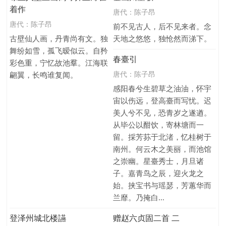
着作
唐代：
陈子昂
唐代：
陈子昂
前不见古人，后不见来者。念
古壁仙人画，丹青尚有文。独
天地之悠悠，独怆然而涕下。
舞纷如雪，孤飞暧似云。自矜
春臺引
彩色重，宁忆故池羣。江海联
唐代：
陈子昂
翩翼，长鸣谁复闻。
感阳春兮生碧草之油油，怀宇
宙以伤远，登高臺而写忧。迟
美人兮不见，恐青岁之遂遒。
从毕公以酣饮，寄林塘而一
留。採芳荪于北渚，忆桂树于
南州。何云木之美丽，而池馆
之崇幽。星臺秀士，月旦诸
子。嘉青鸟之辰，迎火龙之
始。挟宝书与瑶瑟，芳蕙华而
兰靡。乃掩白...
登泽州城北楼讌
赠赵六贞固二首 二