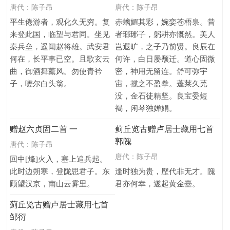
唐代：
陈子昂
唐代：
陈子昂
平生倦游者，观化久无穷。复
赤螭媚其彩，婉娈苍梧泉。昔
来登此国，临望与君同。坐见
者瑯琊子，躬耕亦慨然。美人
秦兵垒，遥闻赵将雄。武安君
岂遐旷，之子乃前贤。良辰在
何在，长平事已空。且歌玄云
何许，白日屡颓迁。道心固微
曲，御酒舞薰风。勿使青衿
密，神用无留连。舒可弥宇
子，嗟尔白头翁。
宙，揽之不盈拳。蓬莱久芜
没，金石徒精坚。良宝委短
褐，闲琴独婵娟。
赠赵六贞固二首 一
蓟丘览古赠卢居士藏用七首
郭隗
唐代：
陈子昂
唐代：
陈子昂
回中[烽]火入，塞上追兵起。
此时边朔寒，登陇思君子。东
逢时独为贵，歷代非无才。隗
顾望汉京，南山云雾里。
君亦何幸，遂起黄金臺。
蓟丘览古赠卢居士藏用七首
邹衍