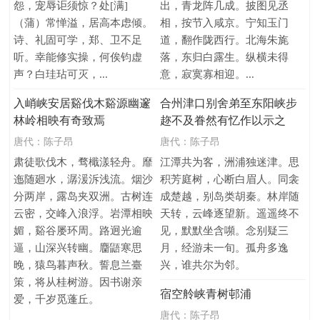
怨，宠辱讵须惊？处[满]
出，青龙阵几成。披图见丞
（蒲）常惮溢，居高本虑倾。
相，按节入咸京。宁知玉门
诗、礼固可学，郑、卫不足
道，翻作陇西行。北海朱旄
听。幸能修实操，何俟钧虚
落，东归白露生。纵横未得
声？白珪玷可灭，...
意，寂寞寡相迎。...
入峭峡安居谿伐木谿源幽邃
合州津口别舍弟至东阳峡步
林岭相映有奇致焉
趂不及眷然有忆作以示之
唐代：
陈子昂
唐代：
陈子昂
肃徒歌伐木，骛檝漾轻舟。靡
江潭共为客，洲浦独迷津。思
迤随廻水，潺湲泝浅流。烟沙
积芳庭树，心断白眉人。同衾
分两岸，露岛夹双洲。古树连
成楚越，别岛类胡秦。林岸随
云密，交峰入浪浮。岩潭相映
天转，云峰逐望新。遥遥终不
媚，谿谷屡环周。路迥光逾
见，默默坐含嚬。念别疑三
逼，山深兴转幽。麕鼯寒思
月，经游未一旬。孤舟多逸
晚，猿鸟暮声秋。誓息兰臺
兴，谁共尔为邻。
策，将从桂树游。因书谢亲
宿空舲峡青树邨浦
爱，千岁觅蓬丘。
唐代：
陈子昂