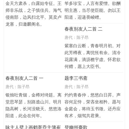
金天方肃杀，白露始专征。王
笮多珍宝，人言有爱憎。欲酬
师非乐战，之子慎佳兵。海气
明主惠，当尽使臣能。勿以王
侵南部，边风扫北平。莫卖卢
阳道，迢递畏崚嶒。
龙塞，归邀麟阁名。
春夜别友人二首 二
唐代：
陈子昂
紫塞白云断，青春明月初。对
此芳樽夜，离忧怅有余。清冷
花露满，滴沥檐宇虚。怀君欲
何赠，愿上大臣书。
春夜别友人二首 一
题李三书斋
唐代：
陈子昂
唐代：
陈子昂
银烛吐青烟，金樽对绮筵。离
灼灼青春仲，悠悠白日昇。声
堂思琴瑟，别路遶山川。明月
容何足恃，荣吝坐相矜。愿与
隐高树，长河没晓天。悠悠洛
金庭会，将待玉书徵。还丹应
阳道，此会在何年。
有术，烟驾共君乘。
咏主人壁上画鹤寄乔主簿崔
登幽州臺歌