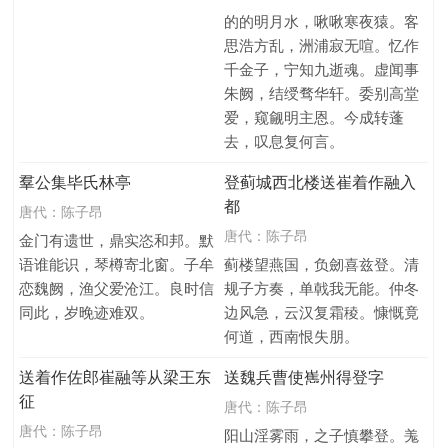
的的明月水，啾啾寒夜猿。客
思浩方乱，洲浦寂无喧。忆作
千金子，宁知九逝魂。虚闻事
朱阙，结绶骛华轩。委别高堂
爱，窥觎明主恩。今成转蓬
去，叹息复何言。
羣公集毕氏林亭
登蓟城西北楼送崔着作融入
都
唐代：
陈子昂
唐代：
陈子昂
金门有遗世，鼎实恣和邦。默
语谁能识，琴樽寄北窗。子牟
蓟楼望燕国，负劒喜兹登。清
恋魏阙，渔父爱沧江。良时信
规子方奏，单戟我无能。仲冬
同此，岁晚迹难双。
边风急，云汉复霜稜。慷慨竟
何道，西南恨失朋。
送着作佐郎崔融等从梁王东
送魏兵曹使嶲州得登字
征
唐代：
陈子昂
唐代：
陈子昂
阳山淫雾雨，之子慎攀登。羗