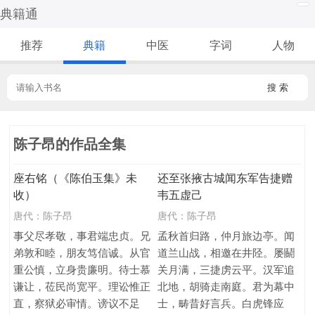
典籍通
推荐
典籍
中医
字词
人物
搜 索
陈子昂的作品全集
座右铭（《陈伯玉集》未
还至张掖古城闻东军告捷赠
收）
韦五虚己
唐代：
陈子昂
唐代：
陈子昂
事父尽孝敬，事君端忠贞。兄
孟秋首归路，仲月旅边亭。闻
弟敦和睦，朋友笃信诚。从官
道兰山战，相邀在井陉。屡鬬
重公慎，立身贵廉明。待士慕
关月满，三捷虏云平。汉军追
谦让，莅民尚宽平。理讼惟正
北地，胡骑走南庭。君为幕中
直，察狱必审情。谤议不足
士，畴昔好言兵。白虎锋应