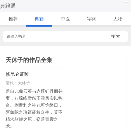
典籍通
推荐
典籍
中医
字词
人物
搜 索
天休子的作品全集
修昆仑证验
清代：
天休子
盖自九鼎云英与赤薤虹丹而并
宝，八琼绛雪偕玉津风实以称
奇。刹帝利之神丸可饱终日，
阿伽陀之珍饵能救众生，莫不
精求赭鞭之原，窃善青囊之
术。