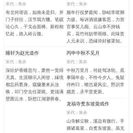
宋代：
朱弁
宋代：
朱弁
有北何堪说，如南未是归。并
频年行役梦庭闱，陟岵常嗟脚
门子径往，汉节我方鞿。笔砚
力疲。毎诉酒巡嫌客恶，力营
论心久，干戈会面稀。新程相
官事笑儿痴。云山幸不持钱
忆处，路入岭云微。
买，花竹何妨带雨移。此味责
人元未识，恐縁诗好被渠知。
睡轩为赵光道作
丙申中秋不见月
宋代：
朱弁
宋代：
朱弁
深炷炉香睡息匀，萧然一觉得
中秋万里月，何处驾冰轮。底
天真。生涯聊示人闲丗，縁境
事隔年会，不怜今夕人。兔疑
都忘药褁身。窥牖屡来从汝
停杵臼，蟾岂避风尘。黙识常
唤，叩门空去任渠嗔。更须满
娥意，氶平赏更新。
壁图云水，卧想江湖渺莾春。
龙福寺煑东坡羮戏作
宋代：
朱弁
山寺解尘鞅，溪边有微行。手
摘诸葛菜，自煑东坡羮。虽无