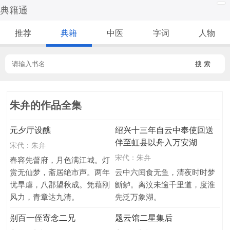
典籍通
推荐
典籍
中医
字词
人物
搜 索
朱弁的作品全集
元夕厅设醮
绍兴十三年自云中奉使回送
伴至虹县以舟入万安湖
宋代：
朱弁
宋代：
朱弁
春容先督府，月色满江城。灯
赏无仙梦，斋居绝市声。两年
云中六闰食无鱼，清夜时时梦
忧旱虐，八郡望秋成。凭藉刚
斵鲈。离汶未逾千里道，度淮
风力，青章达九清。
先泛万象湖。
别百一侄寄念二兄
题云馆二星集后