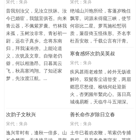
宋代：
朱弁
宋代：
朱弁
昔我别汝父，见汝立扶牀。汝
绝域山川饱所经，客蓬岁晚任
今已婚宦，我鬚宜俱苍。向来
飘零。词源未得窥三峡，使节
青云器，不佩紫罗囊。竹林我
何容比二星。萝茑施松慙弱
未孤，玉树汝非常。青衫初一
质，蒹葭倚玉怪殊形。齐名李
尉，远在子真乡。念将东南
杜吾安敢，千载公言有汗青。
归，拜我溱洧傍。上能论道
寒食感怀次韵吴英叔
义，次犹及文章。自惭老仍
宋代：
朱弁
僻，何以相激昂。日暮嵩云
飞，秋高塞鸿翔。了知还家
疾风甚雨老难禁，岭外无饧谁
梦，先汝渡江航。...
解吟。双鬓客尘谙丗变，两眉
郷思尽愁侵。榆钱何处迎新
火，杏粥频年繫此心。落日髙
城魂易断，天临牛斗五湖深。
次韵子文秋兴
善长命作岁除日立春
宋代：
朱弁
宋代：
朱弁
逸兴常时有，逢秋一倍多。山
土牛巳着劝农鞭，苇索仍专捕