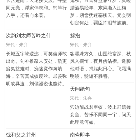
长含楚雨，天逺接吴波。寻壑
鬼权。且喜春盘兼守岁，莫嗟
同元亮，浮家伴志和。钓竿行
腊酒易经年。东风渐入江梅
入手，还着向来蓑。
梦，朔雪犹迷塞柳天。元会明
朝定何处，覊臣挥泪节旄前。
次韵刘太师苦吟之什
摅抱
宋代：
朱弁
宋代：
朱弁
长城五字屹逶迤，可笑偏师敢
客滞殊方久，山围绝塞深。秋
出奇。句补推敲未安处，韵更
风入撗笛，夜月傍沾襟。造膝
瘀絮益难时。痴迷竟作禽填
他时语，捐躯此日心。飞霜满
海，辛苦真成蚁度丝。却羡弥
明镜，髮短不胜簪。
明攻具速，刘侯漫说也能诗。
天问绝句
宋代：
朱弁
穴边酣战君臣蚁，波上群嬉婢
妾鱼。苦乐不同同一宇，问天
此理竟何如。
饯和父之并州
南斋即事