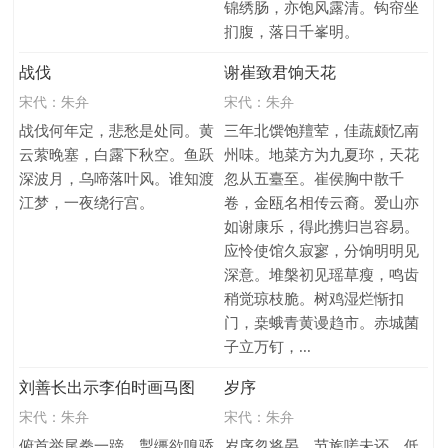
锦绣肠，亦饱风露清。钩帘坐
扪腹，落日千峯明。
战伐
谢崔致君饷天花
宋代：
朱弁
宋代：
朱弁
战伐何年定，悲愁是处同。黄
三年北馔饱羶荤，佳蔬颇忆南
云萦晚塞，白露下秋空。鱼跃
州味。地菜方为九夏珎，天花
深波月，乌啼落叶风。谁知渡
忽从五臺至。崔侯胸中散千
江梦，一夜绕行宫。
卷，金瓯名相传云裔。爱山亦
如谢康乐，得此携归岂容易。
应怜使馆久寂寥，分饷明明见
深意。堆槃初见瑶草瘦，鸣齿
稍觉琼枝脆。树鸡湿烂惭扣
门，桒蛾青黄谩趋市。赤城菌
子立万钉，...
刘善长出示李伯时画马图
岁序
宋代：
朱弁
宋代：
朱弁
俯首举尾拳一蹄，掣缰欲嗅骄
岁序忽将晏，节旄嗟未还。低