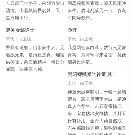
长日扃门坐小亭，松阴竹影自
酒恶频频嗅素馨，满天风雨晚
清清。山翁莫问吾名姓，天上
凉生。岩花乱落无一点，谷鸟
星辰地下行。
时闻啼数声。
赠沖虚邹道士
鴈阵
宋代：
白玉蟾
宋代：
白玉蟾
吾师有道貌，山水箇中人。无
几是霜翎巢白草，数行云足篆
着故无累，是清还是真。烟霞
青冥。方将寄字来苕霅，莫便
供笑咏，泉石瀹精神。何日分
翻身过洞庭。
峯隠，诛茅愿卜邻。
倪昭卿赋赠叶神童 其二
宋代：
白玉蟾
神童天纵何聪明，十幅一息增
荣名。若非唐朝李太白，靖通
真人当复生。击石轰雷惊四
座，宝卷拈出安群情。八卦五
行有妙用，金丹大药自然成。
布衲蹁跹贱罗绮，银鈎婉娩鬼