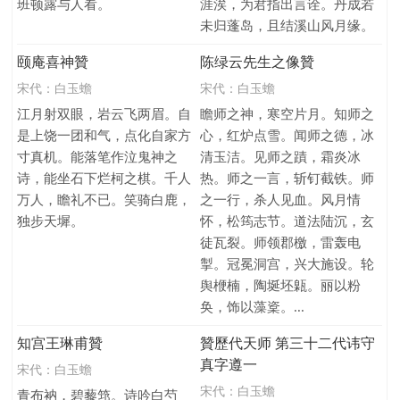
班顿露与人看。
涯涘，为君指出言诠。丹成若
未归蓬岛，且结溪山风月缘。
颐庵喜神贊
陈绿云先生之像贊
宋代：
白玉蟾
宋代：
白玉蟾
江月射双眼，岩云飞两眉。自
瞻师之神，寒空片月。知师之
是上饶一团和气，点化自家方
心，红炉点雪。闻师之德，冰
寸真机。能落笔作泣鬼神之
清玉洁。见师之蹟，霜炎冰
诗，能坐石下烂柯之棋。千人
热。师之一言，斩钉截铁。师
万人，瞻礼不已。笑骑白鹿，
之一行，杀人见血。风月情
独步天墀。
怀，松筠志节。道法陆沉，玄
徒瓦裂。师领郡檄，雷轰电
掣。冠冕洞宫，兴大施设。轮
舆楩楠，陶埏坯甈。丽以粉
奂，饰以藻楶。...
知宫王琳甫贊
贊歷代天师 第三十二代讳守
真字遵一
宋代：
白玉蟾
宋代：
白玉蟾
青布衲，碧藜筇。诗吟白芍