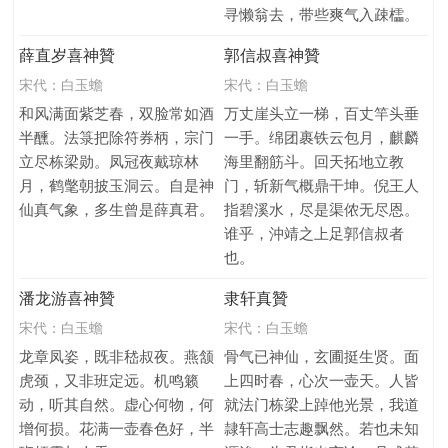
寻懒翁去，带些爽气入疎櫺。
薛直岁喜神贊
郭信叔喜神贊
宋代：
白玉蟾
宋代：
白玉蟾
和风满面紫芝春，双脸常如酒
万丈崖头立一梯，百丈竿头垂
半醺。法箓把除符券柄，宗门
一手。绵团裹铁云包月，麒麟
立尽栋梁勋。凤冠夜戴琼林
海里翻筋斗。回天拓地立教
月，鹤氅朝披玉洞云。自是神
门，斩新气概鼎干坤。倪王人
仙真气象，多生曾是薛真君。
指碧溪水，尽是渠侬无尽恩。
谁乎，沖靖之上足郭信叔者
也。
潘龙游喜神贊
隶轩真贊
宋代：
白玉蟾
宋代：
白玉蟾
龙章凤姿，既非嵇叔夜。燕颔
骨气已神仙，玄圃挺生贤。面
虎颈，又非班定远。机鸣籁
上四时春，心次一壶天。人皆
动，听其自然。虚心何物，何
就法门栋梁上踔他光景，我道
增何损。花满一壶春色好，半
隷轩高士志趣飘然。若也未知