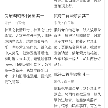
神惊。仙山便好留仙佩，何必
蓬莱顶上行。
倪昭卿赋赠叶神童 其一
赋诗二首呈懒翁 其二
宋代：
白玉蟾
宋代：
白玉蟾
神童之貌清且奇，神童之道传
懒翁老白结忘年，秋入淡烟疎
希夷。入室三年丹已熟，肌肤
雨天。醉把黑甜圆箇梦，时将
绰约光离离。结缯自覆有余
草圣放些颠。杖藜还尽溪山
乐，晔晔紫芝堪疗饥。跳入壶
债，盃酌结交风月缘。梭督青
中人莫见，朝游五岳暮瑶池。
童驰讷椠，鳞烦紫吏馈雄篇。
有时混世来尘境，短髮鬅鬙满
金华都似一楪大，却贮两枚诗
面垂。顷刻龙蛇生笔下，为将
酒仙。
高兴寄新诗。我疑虚静乐山
赋诗二首呈懒翁 其一
水，来归旧隠挂冠緌。愿策浮
宋代：
白玉蟾
云飞碧落，...
惊秋镜里鬓边星，到处溪山皆
洞庭。怒雨打莲欹沼绿，颠风
掣竹过墙青。趁船紫燕辞芹
渚，缩颈白鸥眠蓼汀。荷笠欲