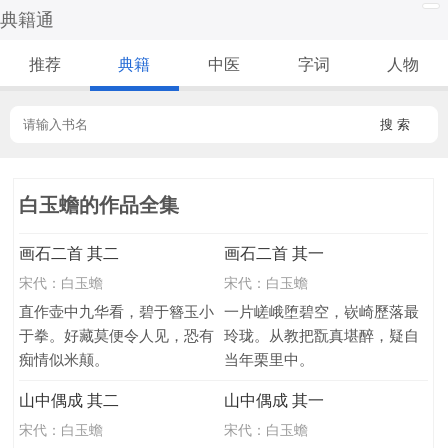
典籍通
推荐
典籍
中医
字词
人物
搜 索
白玉蟾的作品全集
画石二首 其二
画石二首 其一
宋代：
白玉蟾
宋代：
白玉蟾
直作壶中九华看，碧于簪玉小
一片嵯峨堕碧空，嵚崎歷落最
于拳。好藏莫便令人见，恐有
玲珑。从教把翫真堪醉，疑自
痴情似米颠。
当年栗里中。
山中偶成 其二
山中偶成 其一
宋代：
白玉蟾
宋代：
白玉蟾