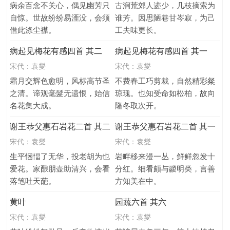
病余百念不关心，偶见幽芳只
古涧荒郊人迹少，几枝摘索为
自惊。世故纷纷易湮没，会须
谁芳。因思陋巷甘岑寂，为己
借此涤尘襟。
工夫味更长。
病起见梅花有感四首 其二
病起见梅花有感四首 其一
宋代：
袁燮
宋代：
袁燮
霜月交辉色愈明，风标高节圣
不费春工巧剪裁，自然精彩粲
之清。谛观毫髮无遗恨，始信
琼瑰。也知受命如松柏，故向
名花集大成。
隆冬取次开。
谢王恭父惠石岩花二首 其二
谢王恭父惠石岩花二首 其一
宋代：
袁燮
宋代：
袁燮
生平悃愊了无华，投老胡为也
岩畔移来漫一丛，鲜鲜忽发十
爱花。家酿朋壶助清兴，会看
分红。细看颇与鬷明类，言善
落笔吐天葩。
方知美在中。
黄叶
园蔬六首 其六
宋代：
袁燮
宋代：
袁燮