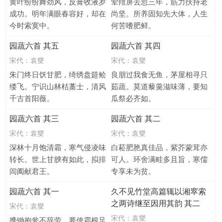
黄叶纷纷舞劲风，反膏收液岁
荤羶屏去忽三年，筋力扶持老
成功。明年满眼春容好，却在
尚坚。所养固知先大体，人生
今时索寞中。
何苦嗜肥鲜。
园蔬六首 其五
园蔬六首 其四
宋代：
袁燮
宋代：
袁燮
朱门终日饫甘肥，绮绣盘筵鲙
良朋过我食无鱼，茅屋相寻只
缕飞。宁识山林枯藁士，清风
茹蔬。莫道藜羹滋味薄，要知
千古首阳薇。
瓜祭必齐如。
园蔬六首 其三
园蔬六首 其二
宋代：
袁燮
宋代：
袁燮
深林十月饱清霜，寒气侵凌味
白菘肥脃真佳品，紫芥蒙茸亦
转长。世上甘腴有如此，拟排
可人。环舍满畦多且旨，寒儒
闾阖献君王。
专享未为贫。
园蔬六首 其一
久不见竹堂高篇辄以湘窣索
之两诗继至因用其韵 其二
宋代：
袁燮
宋代：
袁燮
携锄抱瓮不辞劳，要使霜根足