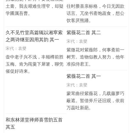
土膏。我去艰难生理窄，却疑
往时賸喜亲标格，今日无因款
学圃属吾曹。
话言。兀坐书斋饱蔬食，想公
饮客厌熊蹯。
久不见竹堂高篇辄以湘窣索
紫薇花二首 其二
之两诗继至因用其韵 其一
宋代：
袁燮
宋代：
袁燮
紫微花对紫薇郎，何事斋前一
壶中老子兴不浅，丰颊樽前胜
树芳。造物似教人努力，他年
玉梅。肯为莼羹下犀箸，聊凭
准拟侍君王。
催促好诗来。
紫薇花二首 其一
宋代：
袁燮
蒙茸曲径紫薇花，几载藤萝巧
蔽遮。暂借斧斤还旧观，依前
万蕊吐新葩。
和东林湛堂禅师喜雪韵五首
其五