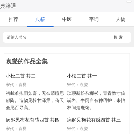
典籍通
推荐
典籍
中医
字词
人物
搜 索
袁燮的作品全集
小松二首 其二
小松二首 其一
宋代：
袁燮
宋代：
袁燮
初栽准拟雨如膏，无奈晴暄思
琐琐新松杂穉杉，青青数寸倚
郁陶。造物见怜甘泽霈，倚天
崭岩。牛冈自有神呵护，未怕
会见百寻高。
林间走鹿馋。
病起见梅花有感四首 其四
病起见梅花有感四首 其三
宋代：
袁燮
宋代：
袁燮