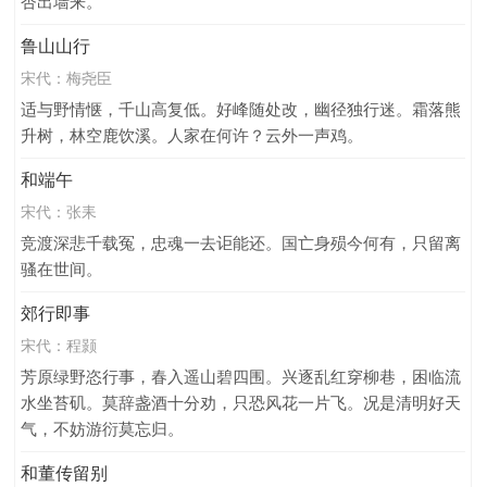
杏出墙来。
壮志难酬
夏天
池塘
悼亡
爱情
思念
女子
鲁山山行
感伤
寓人
人格
乡村
生活
学习
故事
宋代：
梅尧臣
秋天
边塞
家乡
感叹
离别
惜别
狩猎
适与野情惬，千山高复低。好峰随处改，幽径独行迷。霜落熊
西湖
荷花
友情
送别
向往
写雨
惜花
升树，林空鹿饮溪。人家在何许？云外一声鸡。
典故
讽刺
七夕节
地名
冬天
写雪
重阳节
和端午
菊花
清明节
凄苦
读书
劳动
怀念
少年
宋代：
张耒
愁苦
回忆
登高
高中文言文
写花
儿童
竞渡深悲千载冤，忠魂一去讵能还。国亡身殒今何有，只留离
同情
题画
想象
羁旅
孤寂
惆怅
田园
骚在世间。
劳作
散文
勉励
写风
行舟
赞美
岁月
郊行即事
伤怀
行路
喜悦
节日
柳树
登楼
感慨
宋代：
程颢
写鸟
贬谪
旷达
感悟
忧愁
赏花
寓言
芳原绿野恣行事，春入遥山碧四围。兴逐乱红穿柳巷，困临流
端午节
亲情
品质
无奈
考试
豪迈
慰勉
水坐苔矶。莫辞盏酒十分劝，只恐风花一片飞。况是清明好天
追求
愤懑
纪行
写云
组诗
议论
借古讽今
气，不妨游衍莫忘归。
小学文言文
苦闷
失意
渔人
白菊
神话
和董传留别
祝寿
劝勉
自白
伤别
寒食节
悲愤
时光