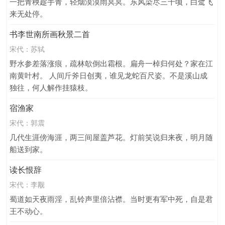
一把青秧趁手青，轻烟漠漠雨冥冥。东风染尽三千顷，白鹭飞
来无处停。
书李世南所画秋景二首
宋代：
苏轼
野水参差落涨痕，疏林欹倒出霜根。扁舟一棹归何处？家在江
南黄叶村。 人间斤斧日创夷，谁见龙蛇百尺姿。不是溪山成
独往，何人解作挂猿枝。
宿渔家
宋代：
郭震
几代生涯傍海涯，两三间屋盖芦花。灯前笑说归来夜，明月随
船送到家。
读长恨辞
宋代：
李觏
蜀道如天夜雨淫，乱铃声里倍沾襟。当时更有军中死，自是君
王不动心。