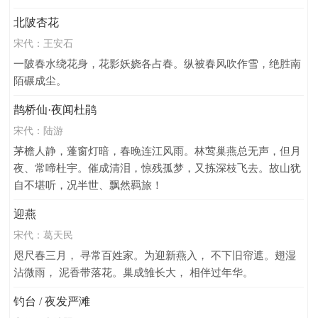
凭吊
写马
淡泊
青春
少妇
贫困
宫怨
北陂杏花
爱慕
感恩
留恋
感怀
乐府
记事
写竹
宋代：
王安石
祭祀
游玩
批评
揭露
期望
渡江
现实
一陂春水绕花身，花影妖娆各占春。纵被春风吹作雪，绝胜南
文言文
规劝
悲凉
写鱼
别离
晚上
松树
陌碾成尘。
不舍
怨妇
艳情
男子
寺庙
瀑布
迁谪
鹊桥仙·夜闻杜鹃
愤慨
寻访
愿望
传说
悲壮
隐喻
应制诗
宋代：
陆游
老师
劝谏
用人
文学
将军
感激
惋惜
茅檐人静，蓬窗灯暗，春晚连江风雨。林莺巢燕总无声，但月
写物
生死
钓鱼
民谣
长诗
隐士
坚贞
夜、常啼杜宇。催成清泪，惊残孤梦，又拣深枝飞去。故山犹
自不堪听，况半世、飘然羁旅！
和诗
哀伤
侠客
咏柳
舞蹈
怨愤
怨刺
理论
采莲
悲叹
宽慰
诚信
哀歌
孝道
迎燕
歌辞
古诗十九首
乐歌
外交
对话
生命
宋代：
葛天民
楚辞
公文
求贤
神仙
诗经
写酒
歌谣
咫尺春三月， 寻常百姓家。为迎新燕入， 不下旧帘遮。翅湿
亡妻
散曲
评论
遭遇
沾微雨， 泥香带落花。巢成雏长大， 相伴过年华。
钓台 / 夜发严滩