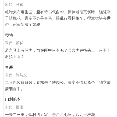
宋代：
苏轼
时间
音乐
动物
怀远
牡丹
写草
叙事
粗缯大布裹生涯，腹有诗书气自华。厌伴老儒烹瓠叶，强随举
民歌
热爱
自由
怅惘
隐居
宴会
闲适
子踏槐花。囊空不办寻春马，眼乱行看择婿车。得意犹堪夸世
喜爱
叙梦
寓理
母亲
命运
寂寞
咏史
俗，诏黄新湿字如鸦。
书信
声音
江南
哲学
史论
序文
桃花
琴诗
离愁
劝诫
思想
亡国
悲痛
传记
黄河
宋代：
苏轼
愁闷
游子
故国
梨花
赠别
美人
荔枝
若言琴上有琴声，放在匣中何不鸣？若言声在指头上，何不于
告诫
咏怀
心情
碑文
怨别
身世
农事
君指上听？
植物
感时
婚姻
行军
望远
讽喻
悲伤
春寒
隐逸
桂花
凄凉
哀愁
理想
夜晚
归隐
宋代：
陈与义
将士
书法
劝慰
哀怨
悼念
观点
人民
二月巴陵日日风，春寒未了怯园公。海棠不惜胭脂色，独立蒙
乐曲
愁绪
垂钓
自然
伤感
恋情
重逢
蒙细雨中。
踏青
地方
乐观
战士
赠答
祝愿
家训
山村咏怀
道理
写茶
妻子
教育
宫廷
思国
父母
宋代：
邵雍
漂泊
竹子
退隐
仕途
军旅
祝贺
眷恋
一去二三里，烟村四五家。亭台六七座，八九十枝花。
国家
赠序
弃妇
旅途
愉悦
亲人
祭文