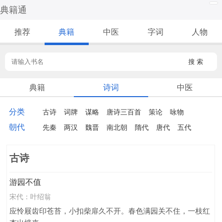
典籍通
推荐
典籍
中医
字词
人物
搜 索
典籍
诗词
中医
分类
古诗
词牌
谋略
唐诗三百首
策论
咏物
朝代
梅花
宋词三百首
婉约
饮酒
写景
抒情
先秦
两汉
魏晋
南北朝
隋代
唐代
五代
宋词精选
初中古诗
高中古诗
豪放
中秋节
宋代
金朝
元代
明代
清代
近代
月亮
怀人
祝福
初中文言文
莲花
品格
古诗
爱国
励志
古诗三百首
小学古诗
春节
风俗
游园不值
抱负
辞赋精选
古文观止
宴饮
山水
长江
宋代：
叶绍翁
咏史怀古
怀才不遇
人生
春天
哲理
闺怨
应怜屐齿印苍苔，小扣柴扉久不开。春色满园关不住，一枝红
孤独
忧国忧民
元宵节
写人
记梦
战争