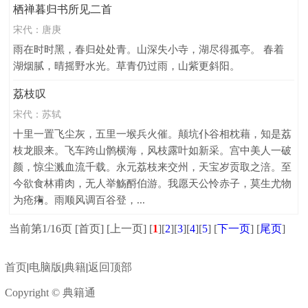
栖禅暮归书所见二首
宋代：
唐庚
雨在时时黑，春归处处青。山深失小寺，湖尽得孤亭。 春着
湖烟腻，晴摇野水光。草青仍过雨，山紫更斜阳。
荔枝叹
宋代：
苏轼
十里一置飞尘灰，五里一堠兵火催。颠坑仆谷相枕藉，知是荔
枝龙眼来。飞车跨山鹘横海，风枝露叶如新采。宫中美人一破
颜，惊尘溅血流千载。永元荔枝来交州，天宝岁贡取之涪。至
今欲食林甫肉，无人举觞酹伯游。我愿天公怜赤子，莫生尤物
为疮痏。雨顺风调百谷登，...
当前第1/16页 [首页] [上一页] [
1
][
2
][
3
][
4
][
5
] [
下一页
] [
尾页
]
首页
|
电脑版
|
典籍
|
返回顶部
Copyright © 典籍通