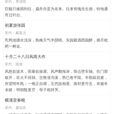
宋代：
李清照
巨舰只缘因利往，扁舟亦是为名来。往来有愧先生德，特地通
宵过钓台。
初夏游张园
宋代：
戴复古
乳鸭池塘水浅深，熟梅天气半阴晴。东园载酒西园醉，摘尽枇
杷一树金。
十月二十八日风雨大作
宋代：
陆游
风怒欲拔木，雨暴欲掀屋。风声翻海涛，雨点堕车轴。拄门那
敢开，吹火不得烛。岂惟涨沟溪，势已卷平陆。辛勤蓺宿麦，
所望明年熟；一饱正自艰，五穷故相逐。南邻更可念，布被冬
未赎；明朝甑复空，母子相持哭。
横溪堂春晓
宋代：
虞似良