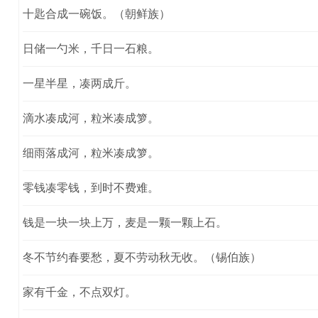
十匙合成一碗饭。（朝鲜族）
日储一勺米，千日一石粮。
一星半星，凑两成斤。
滴水凑成河，粒米凑成箩。
细雨落成河，粒米凑成箩。
零钱凑零钱，到时不费难。
钱是一块一块上万，麦是一颗一颗上石。
冬不节约春要愁，夏不劳动秋无收。（锡伯族）
家有千金，不点双灯。