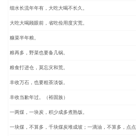
细水长流年年有，大吃大喝不长久。
大吃大喝顾眼前，省吃俭用度灾荒。
糠菜半年粮。
粮再多，野菜也要备几锅。
粮食打进仓，莫忘灾和荒。
丰收万石，也要粗茶淡饭。
丰收当歉年过。（裕固族）
一两煤，一块炭，积少成多煮熟饭。
一块煤，不算多，千块煤炭堆成坡；一滴油，不算多，点点