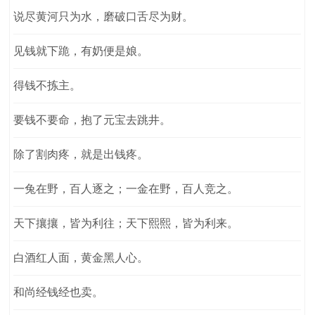
说尽黄河只为水，磨破口舌尽为财。
见钱就下跪，有奶便是娘。
得钱不拣主。
要钱不要命，抱了元宝去跳井。
除了割肉疼，就是出钱疼。
一兔在野，百人逐之；一金在野，百人竞之。
天下攘攘，皆为利往；天下熙熙，皆为利来。
白酒红人面，黄金黑人心。
和尚经钱经也卖。