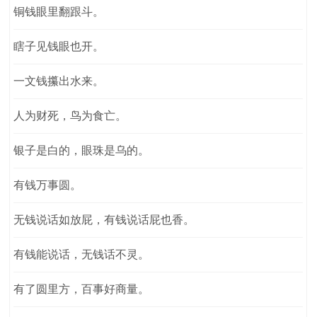
铜钱眼里翻跟斗。
瞎子见钱眼也开。
一文钱攥出水来。
人为财死，鸟为食亡。
银子是白的，眼珠是乌的。
有钱万事圆。
无钱说话如放屁，有钱说话屁也香。
有钱能说话，无钱话不灵。
有了圆里方，百事好商量。