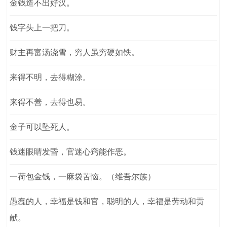
金钱造不出好汉。
钱字头上一把刀。
财主再富汤浇雪，穷人虽穷硬如铁。
来得不明，去得糊涂。
来得不善，去得也易。
金子可以坠死人。
钱迷眼睛发昏，官迷心窍能作恶。
一荷包金钱，一麻袋苦恼。（维吾尔族）
愚蠢的人，幸福是钱和官，聪明的人，幸福是劳动和贡
献。