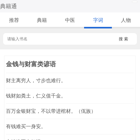
典籍通
推荐
典籍
中医
字词
人物
搜 索
金钱与财富类谚语
财主离穷人，寸步也难行。
钱财如粪土，仁义值千金。
百万金银财宝，不以带进棺材。（佤族）
有钱难买一身安。