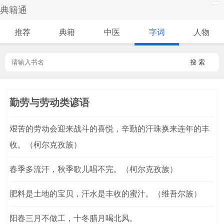
典籍通
推荐
典籍
中医
字词
人物
搜 索
勤劳与劳动类谚语
艰苦的劳动会迎来战斗的喜悦，辛勤的汗珠换来连年的丰
收。（柯尔克孜族）
春季多流汗，秋季歌儿唱不完。（柯尔克孜族）
肥料是土地的宝贝，汗水是丰收的蜜汁。（维吾尔族）
阳春三月不做工，十冬腊月喝北风。