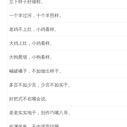
立下样子好做鞋。
一个羊过河，十个羊照样。
老鸡不上灶，小鸡看样。
大鸡上灶，小鸡看样。
大狗爬墙，小狗看样。
喊破嗓子，不如做出样子。
多言不如少言，少言不如实干。
好把式不在嘴会说。
老老实实地干，别作巧嘴八哥。
临渊羡鱼，不中退而结网。