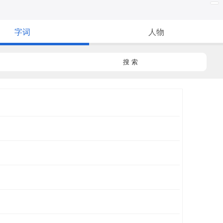
字词
人物
搜 索