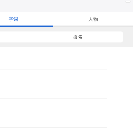
字词
人物
搜 索