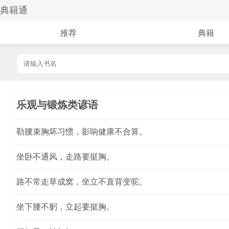
典籍通
推荐
典籍
乐观与锻炼类谚语
勒腰束胸坏习惯，影响健康不合算。
坐卧不通风，走路要挺胸。
路不常走草成窝，坐立不直背变驼。
坐下腰不躬，立起要挺胸。