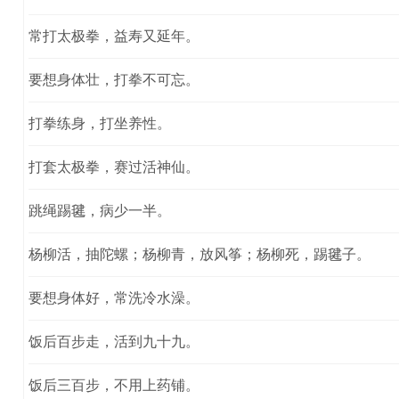
常打太极拳，益寿又延年。
要想身体壮，打拳不可忘。
打拳练身，打坐养性。
打套太极拳，赛过活神仙。
跳绳踢毽，病少一半。
杨柳活，抽陀螺；杨柳青，放风筝；杨柳死，踢毽子。
要想身体好，常洗冷水澡。
饭后百步走，活到九十九。
饭后三百步，不用上药铺。