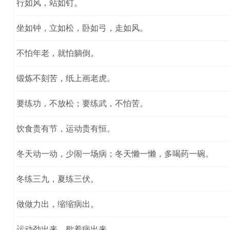
行如风，站如钉。
坐如钟，立如松，卧如弓，走如风。
不怕年老，就怕躺倒。
锻炼不刻苦，纸上画老虎。
要练功，不放松；要练武，不怕苦。
饮食贵有节，运动贵有恒。
冬天动一动，少闹一场病；冬天懒一懒，多喝药一碗。
冬练三九，夏练三伏。
做做力出，缩缩病出。
运动劲出来，歇着病出来。