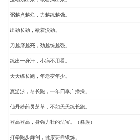
粥越煮越烂，力越练越强。
出劲长劲，歇着没劲。
刀越磨越亮，劲越练越强。
练出一身汗，小病不用看。
天天练长跑，年老变年少。
夏游泳，冬长跑，一年四季广播操。
仙丹妙药灵芝草，不如天天练长跑。
登高登高，身强力壮的法宝。（彝族）
打拳跑步舞剑，健康要靠锻炼。