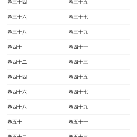
卷三十四
卷三十五
卷三十六
卷三十七
卷三十八
卷三十九
卷四十
卷四十一
卷四十二
卷四十三
卷四十四
卷四十五
卷四十六
卷四十七
卷四十八
卷四十九
卷五十
卷五十一
卷五十二
卷五十三