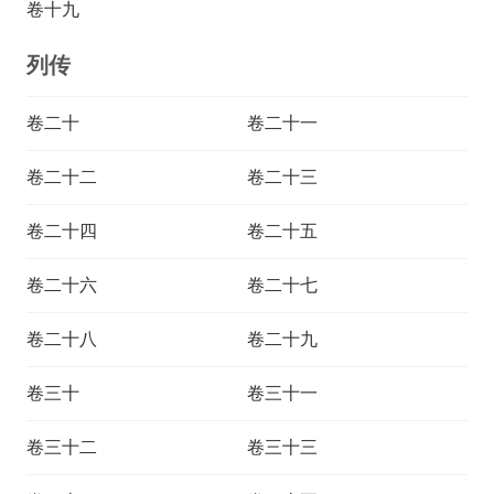
卷十九
列传
卷二十
卷二十一
卷二十二
卷二十三
卷二十四
卷二十五
卷二十六
卷二十七
卷二十八
卷二十九
卷三十
卷三十一
卷三十二
卷三十三