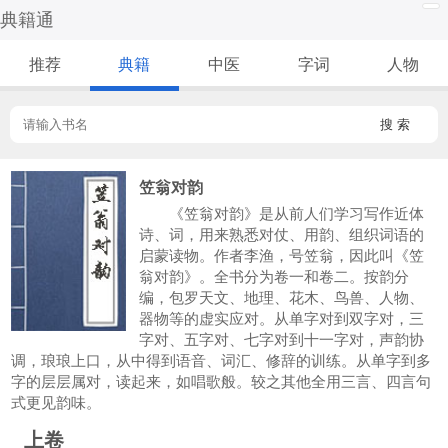
典籍通
推荐
典籍
中医
字词
人物
搜 索
笠翁对韵
《笠翁对韵》是从前人们学习写作近体
诗、词，用来熟悉对仗、用韵、组织词语的
启蒙读物。作者李渔，号笠翁，因此叫《笠
翁对韵》。全书分为卷一和卷二。按韵分
编，包罗天文、地理、花木、鸟兽、人物、
器物等的虚实应对。从单字对到双字对，三
字对、五字对、七字对到十一字对，声韵协
调，琅琅上口，从中得到语音、词汇、修辞的训练。从单字到多
字的层层属对，读起来，如唱歌般。较之其他全用三言、四言句
式更见韵味。
上卷