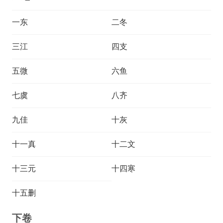
一东
二冬
三江
四支
五微
六鱼
七虞
八齐
九佳
十灰
十一真
十二文
十三元
十四寒
十五删
下卷