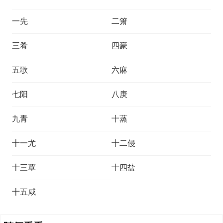
一先
二箫
三肴
四豪
五歌
六麻
七阳
八庚
九青
十蒸
十一尤
十二侵
十三覃
十四盐
十五咸